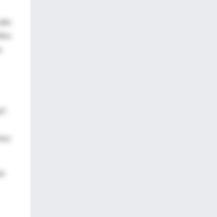
 año
llos
,
d".
hizo
ás