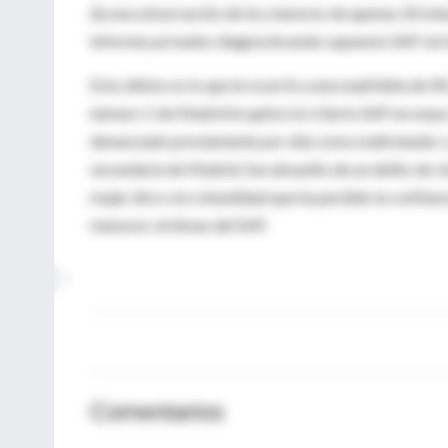
de una observación de los menores de apenas 20 minu
informes privados diagnosticando supuesto SAP sin h
Esto último es lo que le ocurrió a una madrileña de 4
número 1 de Madrid le aplicó el criterio SAP en mayo 
denunciado previamente por ella como maltratador y 
secundaria de Madrid, fue absuelto de un delito de v
mujer dice con rotundidad que ha perdido la confianz
menores víctimas del SAP.
Comentarios