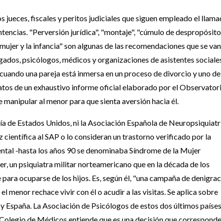
 jueces, fiscales y peritos judiciales que siguen empleado el llam
ntencias. "Perversión jurídica", "montaje", "cúmulo de despropósito
mujer y la infancia" son algunas de las recomendaciones que se van
bogados, psicólogos, médicos y organizaciones de asistentes sociales
 cuando una pareja está inmersa en un proceso de divorcio y uno de
atos de un exhaustivo informe oficial elaborado por el Observator
 manipular al menor para que sienta aversión hacia él.
tría de Estados Unidos, ni la Asociación Española de Neuropsiquiatrí
científica al SAP o lo consideran un trastorno verificado por la
ental -hasta los años 90 se denominaba Síndrome de la Mujer
, un psiquiatra militar norteamericano que en la década de los
 para ocuparse de los hijos. Es, según él, "una campaña de denigra
el menor rechace vivir con él o acudir a las visitas. Se aplica sobre
y España. La Asociación de Psicólogos de estos dos últimos paíse
l Colegio de Médicos entiende que es una decisión que corresponde