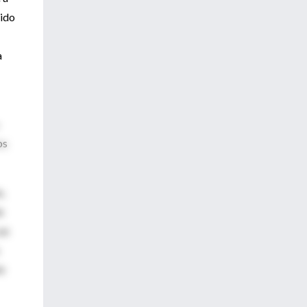
nido
a
os
e,
e
un
te