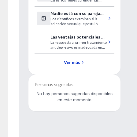
pares, los nenes aprenden las
adulta
habilidades necesarias para tener
éxito al crecer, sostienen los
Nadie está con su pareja
especialistas.
Los científicos examinan si la
ideal
selección sexual que postuló
Darwin rige la evolución.
Las ventajas potenciales de
La respuesta al primer tratamiento
la desvenlafaxina en caso
antidepresivo es inadecuada en
de depresión mayor
hasta el 50% de los pacientes. Esto
se asocia con una frecuencia
elevada de recurrencias,
Ver más
cronicidad y síntomas residuales.
Personas sugeridas
No hay personas sugeridas disponibles
en este momento