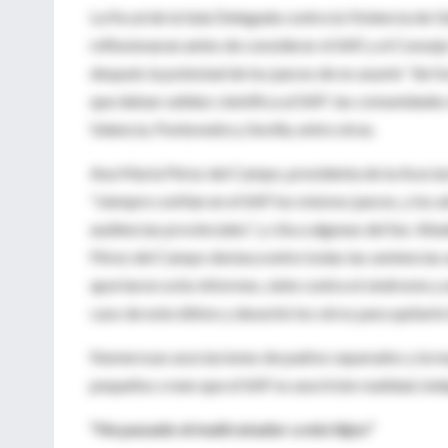
La fiscal de la Sala Delegada contra la Violencia de G
reflexionaran antes de considerar el SAP, y el Consej
después la potestad de los jueces de no asumir "de fo
que daban validez científica al SAP: las comunidade
Valencia, Pontevedra y Sevilla, entre otras.
Ana María Pérez del Campo, presidenta de la Asocia
"siempre confían en el SAP los mismos jueces, y los a
audiencias provinciales", y cita a algunas del Sur. 
Pérez del Campo destaca entre todas las sentencias a
aportaron ocho informes, siete contra el síndrome y 
caso de este último y desechó los otros para quitarle 
Numerosas asociaciones de padres separados y la may
pequeños creen que el SAP es una triste realidad, 
"He pasado el maltratador a mis hijos"