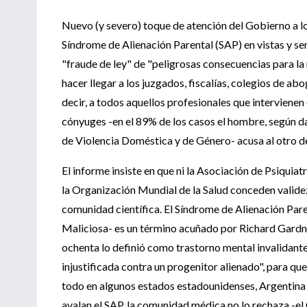
Nuevo (y severo) toque de atención del Gobierno a los
Síndrome de Alienación Parental (SAP) en vistas y se
"fraude de ley" de "peligrosas consecuencias para la 
hacer llegar a los juzgados, fiscalías, colegios de a
decir, a todos aquellos profesionales que intervienen
cónyuges -en el 89% de los casos el hombre, según d
de Violencia Doméstica y de Género- acusa al otro de
El informe insiste en que ni la Asociación de Psiquia
la Organización Mundial de la Salud conceden validez 
comunidad científica. El Síndrome de Alienación Par
Maliciosa- es un término acuñado por Richard Gardner
ochenta lo definió como trastorno mental invalidante
injustificada contra un progenitor alienado", para que 
todo en algunos estados estadounidenses, Argentina 
avalan el SAP, la comunidad médica no lo rechaza -e