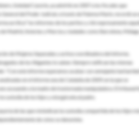
énero, Soledad Cazorla, ya advirtió en 2007 a los fiscales que
o General del Poder Judicial, a través de Paloma Marín, recordó un
rma acrítica" los informes de los peritos y citó expresamente aque
s de Madrid, Asturias y Murcia y ciudades como Barcelona, Málaga
ción de Mujeres Separadas y activa coordinadora del informe,
bogados de los litigantes lo saben. Siempre ratifican las mismas
Añade: "Con este informe esperamos acabar con semejante barbarida
nalizadas en el informe una de Cataluña de 2009, en la que se
uno acusando a la madre de trastornada manipuladora. El tribunal 
la custodia de los hijos y otorgársela al padre.
oría de las que reivindican la custodia compartida de los hijos m
independientemente de cómo se denomine.