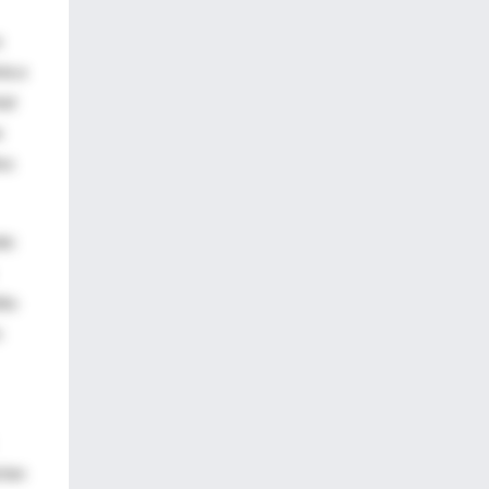
a
la a
tal
e
os
de:
iño
n
rten