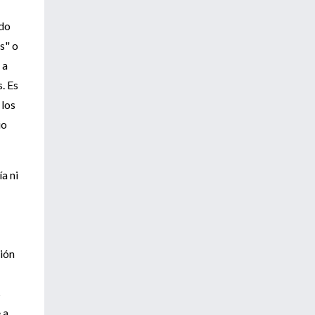
ado
s" o
 a
. Es
 los
io
a ni
ción
s
 a