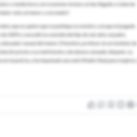
tos o media hora y en ocasiones incluso se han llegado a redactar
aber visto al menor o a la madre".
0 años que no quiere que se publique su nombre, a la que el juzgado
de 2009 y concedió la custodia del hijo de seis años al padre,
abusador sexual del menor. El hombre, profesor en un instituto de
iolación previo a su matrimonio y de abusos sexuales después. La
a en la justicia, y ha impulsado una web (Madre Rea) para mujeres 