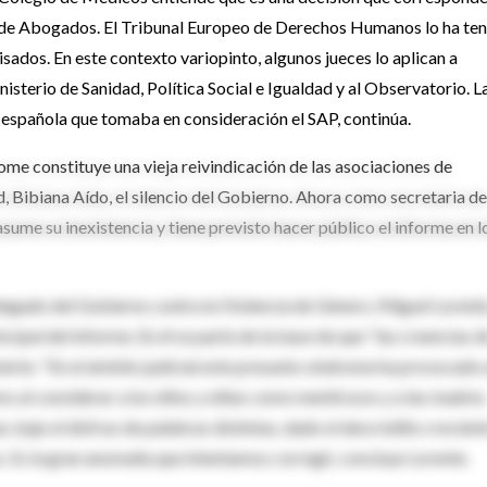
o de Abogados. El Tribunal Europeo de Derechos Humanos lo ha te
sados. En este contexto variopinto, algunos jueces lo aplican a
nisterio de Sanidad, Política Social e Igualdad y al Observatorio. L
 española que tomaba en consideración el SAP, continúa.
ome constituye una vieja reivindicación de las asociaciones de
d, Bibiana Aído, el silencio del Gobierno. Ahora como secretaria de
asume su inexistencia y tiene previsto hacer público el informe en l
elegado del Gobierno contra la Violencia de Género, Miguel Lorent
ipal del informe. En él se parte de la base de que "las creencias d
ierte: "En el ámbito judicial este presunto síndrome ha provocado 
 al considerar a los niños y niñas como mentirosos y a las madres
 bajo el disfraz de palabras distintas, dado el descrédito crecien
. Es la gran anomalía que intentamos corregir, concluye Lorente.