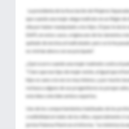
La presidenta de la Asociación de Mujeres Separadas
que cuando una mujer alega maltrato en un litigio d
ella por haber manipulado a los hijos. El juez le da la
(SAP), en estos casos, origina uno de los lamentos 
quitado de encima al maltratador, pero se lo he pasado
no vivirían ahora con un psicópata".
¿Qué ocurre cuando una mujer malmete contra el pad
"Claro que ese tipo de mujer existe, al igual que el h
hijos es sano a la vez es muy intenso, y por mucho la
rechaza a alguno de sus progenitores es porque sabe, 
esta idea coinciden ambos expertos.
Uno de los comportamientos habituales de los profes
credibilidad al relato de los niños, especialmente si 
jurista Paloma Marín en el informe, "se minimiza la a