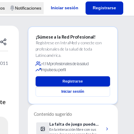
Iniciar sesión
Registrarse
tos
Notificaciones
¡Súmese a la Red Profesional!
Regístrese en IntraMed y conecte con
profesionales de la salud de toda
Latinoamérica.
2011
+1.1 M profesionales de la salud
Impulse su perfil
a
Registrarse
Iniciar sesión
nte
Contenido sugerido
La falta de juego puede
En la interacción libre con sus
traer problemas en la vida