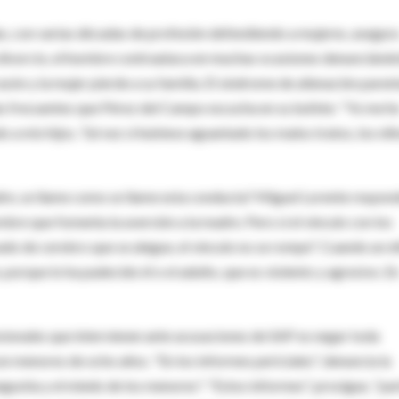
, con varias décadas de profesión defendiendo a mujeres, asegur
e divorcio, el hombre contraataca en muchas ocasiones denunciándo
 razón y la mujer pierde a su familia. El síndrome de alienación paren
más frecuentes que Pérez del Campo escucha en su bufete: "Yo me h
 a mis hijos. Tal vez si hubiese aguantado los malos tratos, los niñ
re, se llame como se llame esta conducta? Miguel Lorente respon
ombre que fomenta la aversión a la madre. Pero si el vínculo con los
vado de cerebro que se alegue, el vínculo no se rompe". Cuando un n
porque lo ha padecido él o el adulto, que es violento y agresivo. E
ionales que intervienen ante acusaciones de SAP es negar toda
son menores de ocho años. "En los informes periciales", denuncia la
ngustia y el miedo de los menores". "Estos informes", prosigue, "pa