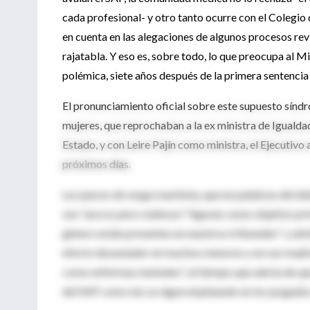
cada profesional- y otro tanto ocurre con el Colegi
en cuenta en las alegaciones de algunos procesos revi
rajatabla. Y eso es, sobre todo, lo que preocupa al Mi
polémica, siete años después de la primera sentencia
El pronunciamiento oficial sobre este supuesto síndr
mujeres, que reprochaban a la ex ministra de Igualda
Estado, y con Leire Pajín como ministra, el Ejecutivo 
próximos días.
Los jueces de sesgo machista, que en palabras del d
son "pocos pero ruidosos" figuran como objetivo princ
género están presentes en nuestros tribunales" y adv
efecto devastador en muchos menores y en sus madres
como enfermas mentales", al tiempo que alerta de que,
del SAP como tal, se sigue empleando en los juzgados