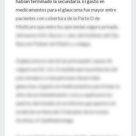
habían terminado la secundaria. El gasto en
medicamentos para el glaucoma fue mayor entre
pacientes con cobertura de la Parte D de
Medicare que entre los que tenían seguro privado,
afirmaron el Dr. Byron L. Lam, del Instituto del Ojo
Bascom Palmer de Miami, y colegas.
El glaucoma es una de las principales causas de
ceguera en EE. UU. A medida que la población del
país envejece y más personas desarrollan
glaucoma, el gasto en medicamentos para tratar la
afección probablemente crezca, explicaron los
autores del estudio en un informe que aparece en
la edición en línea del 13 de junio de la revista
Archives of Ophthalmology.