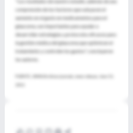
"Los resultados de nuestro estudio, además de una
comprensión de los factores que subyacen el
aumento en el gasto en medicamentos para el
glaucoma, son importantes para ayudar a
desarrollar estrategias y protocolos eficaces para
la gestión médica del glaucoma que optimicen el
tratamiento y controlen los gastos", concluyeron
los autores.
FUENTE: JAMA/Archives journals, news release, June 13,
2011