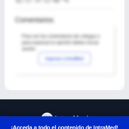
Comentarios
Para ver los comentarios de colegas o
para expresar tu opinión debes iniciar
sesión
Ingresar a IntraMed
¡Acceda a todo el contenido de IntraMed!