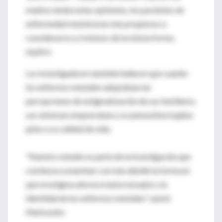
madres tenían estas opiniones, los pacientes de
enfermedad mental eran más propensos a
considerarse a sí mismos de la misma forma,
explicó.
Los investigadores también hallaron que cuando
los enfermos mentales adoptaban las
percepciones de estigmatización de sus familiares,
sus síntomas empeoraban y su autoestima bajaba
junto a su calidad de vida.
"Nuestro estudio es parte de la investigación que
comienza a examinar con más detalle la forma en
que el estigma afecta el autoconcepto y la
identidad de los enfermos mentales", anotó
Markowitz.