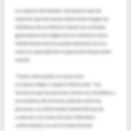
Los autores del estudio concluyeron que sin
importar qué tan buenas intenciones tengan los
familiares de un enfermo mental, las actitudes
generadoras de estigma de los miembros de la
familia tienen efectos potencialmente nocivos
sobre la capacidad de recuperación del paciente
mental.
"Hasta cierto punto, es un proceso
sociopsicológico", explicó Markowitz. "Las
formas en que las personas, incluso los familiares y
proveedores de servicios, piensan sobre las
personas con enfermedad mental afectan las
creencias y acciones de estos individuos,
conformando a su vez la trayectoria de