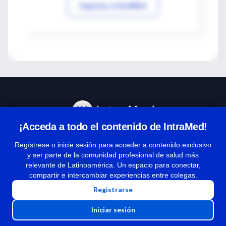
Ingresar a IntraMed
¡Acceda a todo el contenido de IntraMed!
Centro de Ayuda
Regístrese o inicie sesión para acceder a contenido exclusivo
y ser parte de la comunidad profesional de salud más
relevante de Latinoamérica. Un espacio para conectar,
Términos y condiciones
compartir e intercambiar experiencias entre colegas.
| Políticas de privacidad
Registrarse
| Todos los derechos reservados | Copyright 1997-2026
Iniciar sesión