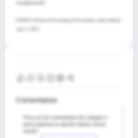
recuperación".
FUENTE: American Sociological Association, news release,
June 7, 2011
Comentarios
Para ver los comentarios de colegas o
para expresar tu opinión debes iniciar
sesión