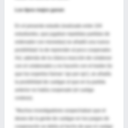
Los tipos majos ganan
En el presente estudio (realizado entre 104
estudiantes, que jugaban repetidas partidas de
ordenador con monedas) se añadió una nueva
posibilidad: la de reprender al poco cooperador.
Así, además de la clásica reacción de colaborar
con el colaborador y no hacerlo con el traidor (lo
que los expertos llaman 'ojo por ojo'), se añadía
la posibilidad de castigar al que en la partida
anterior no había cooperado (el castigo
costoso).
"Muchos investigadores sospechaban que el
deseo de la gente de castigar en los juegos de
cooperación se debía al hecho de que el castigo