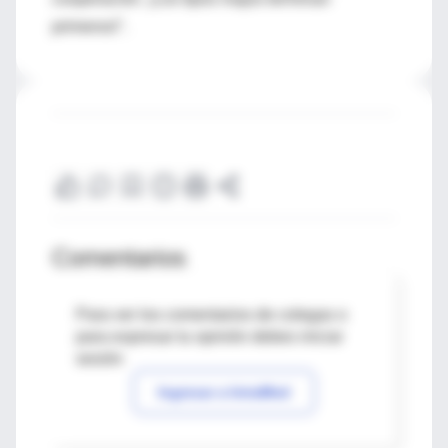
primeros!".
Comentarios
Para ver los comentarios de colegas o
para expresar tu opinión debes iniciar
sesión
Ingresar a IntraMed