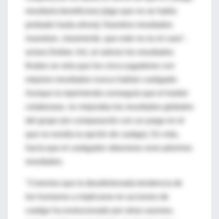
resultaría beneficioso [algo que no se había
probado hasta ahora]. Nuestros resultados
muestran, claramente, que este no es el caso",
aclara Dreber. Así, al valorar los resultados
finales se veía que los cinco jugadores con
mejores resultados nunca habían castigado.
Aunque la reprimenda conseguía que el traidor
colaborase, no mejoraba los resultados globales
del grupo (en comparación con un juego en el
que no existía la opción de castigo). Es más,
hacía que el castigador obtuviese unos pésimos
resultados.
"Creemos que la desafortunada tendencia de
los humanos a implicarse en acciones de
castigo ha evolucionado por otras razones,