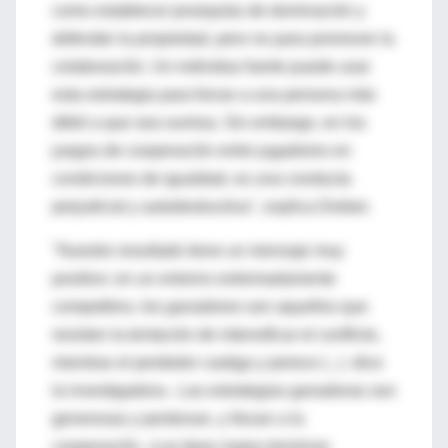
como establecer jerarquías de dominación y
defender la propiedad, pero no para promover la
colaboración. Un individuo fuerte puede usar
esta estrategia para forzar a una persona más
débil a que sea sumisa. Sin embargo, en los
juegos de cooperación entre jugadores en
condiciones de igualdad, es una conducta
perjudicial y autodestructiva", explica Dreber.
"Nuestro resultado tiene un mensaje muy
positivo: en un entorno extremadamente
competitivo, los ganadores son aquellos que
resisten la tentación de intensificar el conflicto,
mientras el perdedor castiga y perece (...) -dice
la investigadora-. Las estrategias ganadoras son
generosas y perdonan, y llevan a la
cooperación. ¡Los tipos majos terminan