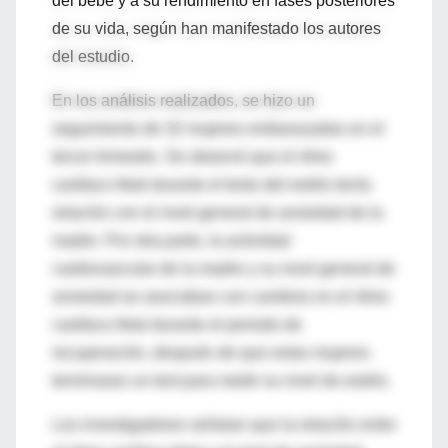
del bebé y a su rendimiento en fases posteriores
de su vida, según han manifestado los autores
del estudio.
En los análisis realizados, se hizo un
seguimiento de 32 mujeres embarazadas en el
tercer trimestre. Se observó que el ritmo
cardíaco fetal durante el tests del estrés tenía
relación con el nivel general de ansiedad de la
madre. Por otra parte, la actividad
cardiovascular de la madre y su nivel general de
ansiedad se asociaban con cambios en el ritmo
cardíaco fetal durante el periodo de
recuperación, después de que estas mujeres
terminaran un test para medir su nivel de estrés.
Los investigadores señalan que la relación entre