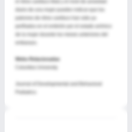
el ritmo cardíaco fetal y el nivel de ansiedad
diario de una mujer pueden indicar que los
patrones de ritmo cardíaco han sido ya
perfilados en el embrión por el estado anímico
de la mujer durante los meses anteriores del
embarazo.
Webs Relacionadas
Columbia University
Journal of Developmental and Behavioral
Pediatrics