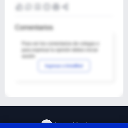
Comentarios
Para ver los comentarios de colegas o
para expresar tu opinión debes iniciar
sesión
Ingresar a IntraMed