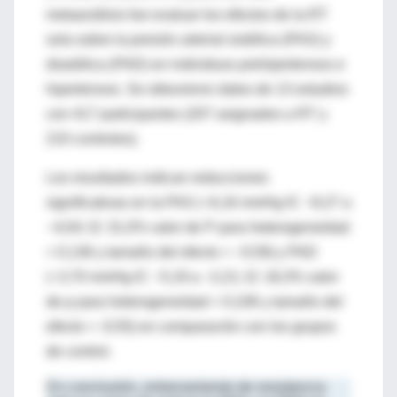
metaanálisis fue evaluar los efectos de la RT
sola sobre la presión arterial sistólica (PAS) y
diastólica (PAD) en individuos prehipertensos e
hipertensos. Se obtuvieron datos de 13 estudios
con 417 participantes (207 asignados a RT y
210 controles).
Los resultados indican reducciones
significativas en la PAS (−6,16 mmHg IC −8,27 a
−4,04; I2: 31,0% valor de P para heterogeneidad
= 0,136 y tamaño del efecto = −0,59) y PAD
(−3,70 mmHg IC −5,19 a −2,21; I2: 18,3% valor
de p para heterogeneidad = 0,106 y tamaño del
efecto = -0,55) en comparación con los grupos
de control.
En conclusión, entrenamiento de resistencia