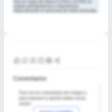
solo es capaz de reducir la PAS y la PAD en
sujetos prehipertensos e hipertensos,
especialmente en personas de edad avanzada.
Comentarios
Para ver los comentarios de colegas o
para expresar tu opinión debes iniciar
sesión
Ingresar a IntraMed