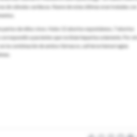
as de válvulas cardíacas. Nueve de estas últimas eran tratadas co
mentos.
n partos de niños vivos. Hubo 12 abortos espontáneos, 7 abortos
 correspondió a pacientes que recibían heparina solamente. Por ot
o, con la combinación de ambos fármacos, sufrieron hemorragias
neas.