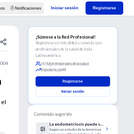
Iniciar sesión
Registrarse
tos
Notificaciones
¡Súmese a la Red Profesional!
Regístrese en IntraMed y conecte con
profesionales de la salud de toda
Latinoamérica.
2004
+1.1 M profesionales de la salud
Impulse su perfil
n
Registrarse
Iniciar sesión
 el
Contenido sugerido
La endometriosis puede ser
Según un estudio de la American
causa de migraña