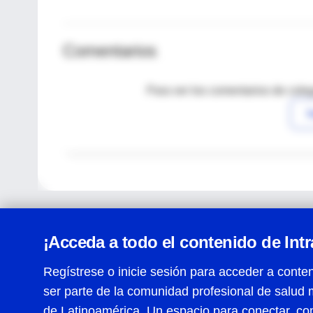
Comentarios
Para ver los comentarios de coleg
I
¡Acceda a todo el contenido de Int
Regístrese o inicie sesión para acceder a conten
ser parte de la comunidad profesional de salud 
Centro de Ayuda
de Latinoamérica. Un espacio para conectar, co