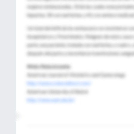
mujeres embarazadas, 33 de las cuales eran portador
heparina; 30 con warfarina; y 43, con ambos medica
Un total del 66% de los embarazos se resolvieron co
terapéuticos y 9 mortinatos. Ninguno de estos casos
parte, una paciente, tratada con warfarina, y cuatr
después del parto y necesitaron transfusiones sanguí
Webs Relacionadas
American Journal of Obstetrics and Gynecology
http://www.sciencedirect.com/
American University of Beirut
http://www.aub.edu.lb/