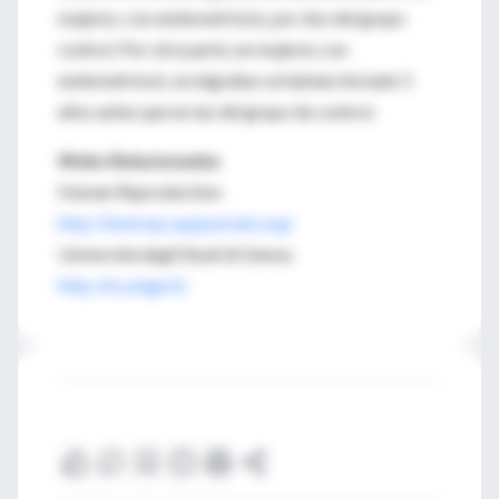
mujeres, con endometriosis, por dos del grupo
control. Por otra parte, en mujeres con
endometriosis, la migrañas se habían iniciado 5
años antes que en las del grupo de control.
Webs Relacionadas
Human Reproduction
http://humrep.oupjournals.org/
Università degli Studi di Genoa
http://es.unige.it/