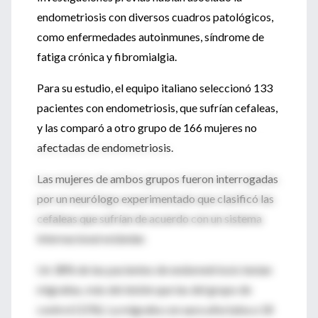
endometriosis con diversos cuadros patológicos,
como enfermedades autoinmunes, síndrome de
fatiga crónica y fibromialgia.
Para su estudio, el equipo italiano seleccionó 133
pacientes con endometriosis, que sufrían cefaleas,
y las comparó a otro grupo de 166 mujeres no
afectadas de endometriosis.
Las mujeres de ambos grupos fueron interrogadas
por un neurólogo experimentado que clasificó las
cefaleas que sufrían de acuerdo con un sistema
internacional estándar.
Un 38% de las pacientes de endometriosis tenían
migrañas, más del doble que las del grupo de
control (15%). La migraña con aura afectaba a 18