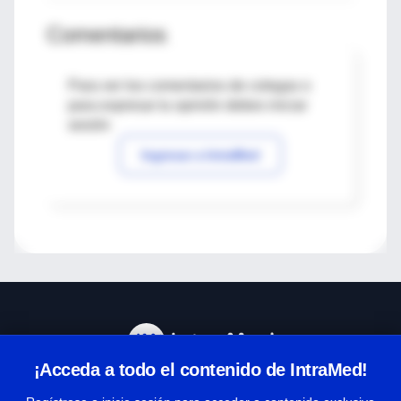
Comentarios
Para ver los comentarios de colegas o
para expresar tu opinión debes iniciar
sesión
Ingresar a IntraMed
¡Acceda a todo el contenido de IntraMed!
Centro de Ayuda