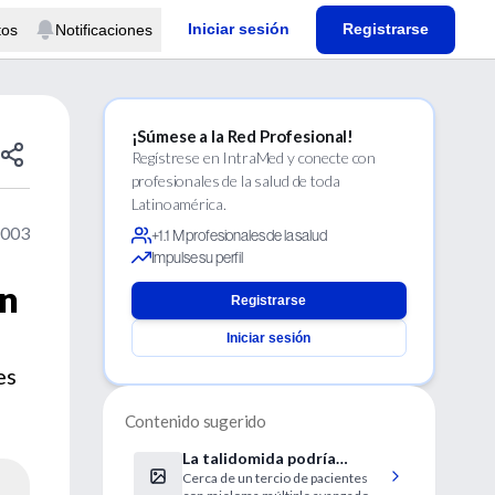
Iniciar sesión
Registrarse
tos
Notificaciones
¡Súmese a la Red Profesional!
Regístrese en IntraMed y conecte con
profesionales de la salud de toda
Latinoamérica.
2003
+1.1 M profesionales de la salud
Impulse su perfil
en
Registrarse
Iniciar sesión
es
Contenido sugerido
La talidomida podría
Cerca de un tercio de pacientes
aumentar la supervivencia