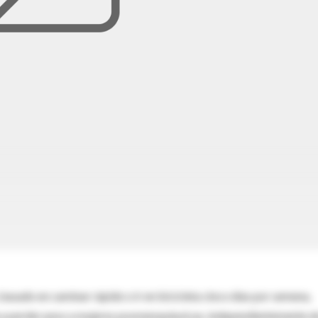
basado en caminar rápido o ir en bicicleta cinco días por semena,
a a perder peso a mujeres posmenopáusicas, independientemente d