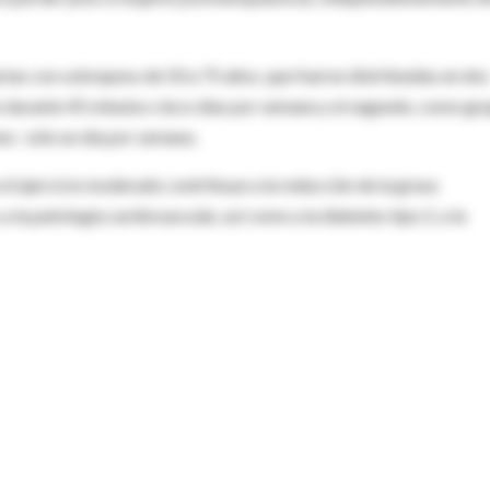
rias con sobrepeso de 50 a 75 años, que fueron distribuidas en dos
o durante 45 minutos cinco días por semana y el segundo, como gr
nes- sólo un día por semana.
l ejercicio moderado contribuye a la reducción de la grasa
 la patología cardiovascular, así como a la diabetes tipo 2, a la