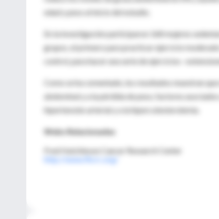
edad y peso al inicio del estudio.
En la investigación participaron 168 mujeres sedenta
grupos, el primero para practicar ejercicio moderad
control, para hacer una serie de ejercicios –extensio
Como se ha comentado, los resultados muestran que e
abdominal y a la pérdida de peso, factores asociados a
hipertensión arterial y a la hipercolesterolemia.
Webs Relacionadas
Fred Hutchinson Cancer Research Center
http://www.fhcrc.org/