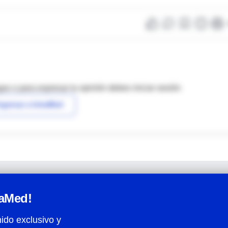
as o para expresar tu opinión debes iniciar sesión
ngresar a IntraMed
raMed!
ido exclusivo y