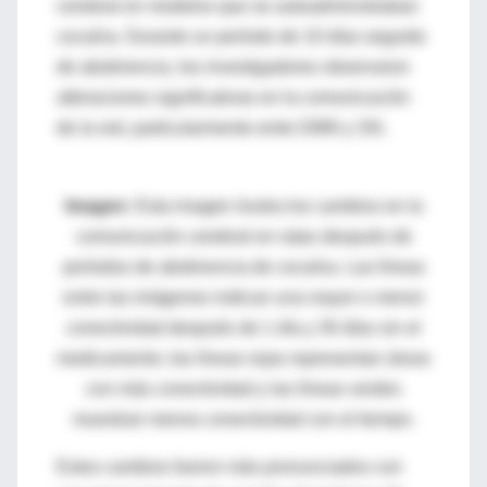
cerebral en modelos que se autoadministraban
cocaína. Durante un período de 10 días seguido
de abstinencia, los investigadores observaron
alteraciones significativas en la comunicación
de la red, particularmente entre DMN y SN.
Imagen:
Esta imagen ilustra los cambios en la
comunicación cerebral en ratas después de
períodos de abstinencia de cocaína.
Las líneas
entre las imágenes indican una mayor o menor
conectividad después de 1 día y 30 días sin el
medicamento; las líneas rojas representan áreas
con más conectividad y las líneas verdes
muestran menos conectividad con el tiempo.
Estos cambios fueron más pronunciados con