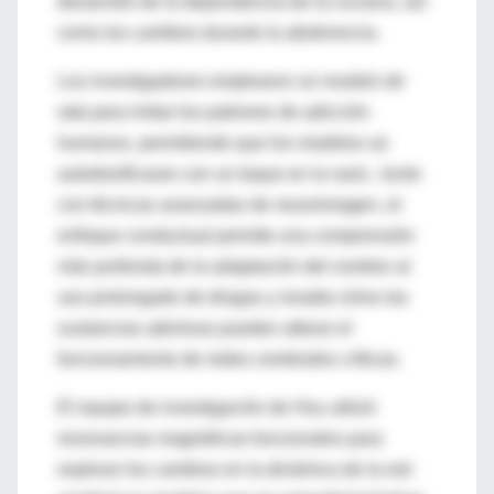
desarrollo de la dependencia de la cocaína, así
como los cambios durante la abstinencia.
Los investigadores emplearon un
modelo de
rata
para imitar los patrones de adicción
humanos, permitiendo que los modelos se
autodosificaran con un toque en la nariz. Junto
con técnicas avanzadas de neuroimagen, el
enfoque conductual permite una comprensión
más profunda de la adaptación del cerebro al
uso prolongado de drogas y resalta cómo las
sustancias adictivas pueden alterar el
funcionamiento de redes cerebrales críticas.
El equipo de investigación de Hsu utilizó
resonancias magnéticas funcionales para
explorar los cambios en la dinámica de la red