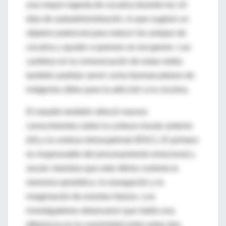
una mayor ingesta de cocaína durante los 10
días de autoadministración, lo que sugiere un
objetivo potencial para reducir los antojos de
cocaína y ayudar a quienes se recuperan. Los
cambios en la comunicación de estas redes
también podrían servir como biomarcadores de
imágenes útiles para la adicción a la cocaína.
El estudio también ofreció nuevos
conocimientos sobre la
corteza insular anterior
(AI) y la
corteza retroesplenial
(RSC). El primero
es responsable del procesamiento emocional y
social; mientras que este último controla la
memoria episódica, la navegación y la
imaginación de eventos futuros. Los
investigadores observaron que había una
diferencia en la coactividad entre estas dos