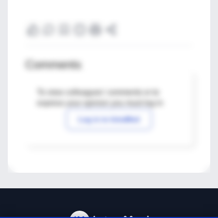
Comments
To view colleagues' comments or to
express your opinion you must log in
Log in to IntraMed