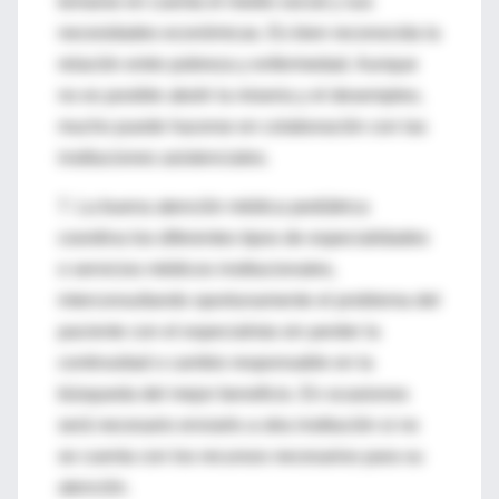
tomarse en cuenta el medio social y sus
necesidades económicas. Es bien reconocida la
relación entre pobreza y enfermedad. Aunque
no es posible abolir la miseria y el desempleo,
mucho puede hacerse en colaboración con las
instituciones asistenciales.
7. La buena atención médica pediátrica
coordina los diferentes tipos de especialidades
o servicios médicos institucionales,
interconsultando oportunamente el problema del
paciente con el especialista sin perder la
continuidad o cambio responsable en la
búsqueda del mejor beneficio. En ocasiones
será necesario enviarlo a otra institución si no
se cuenta con los recursos necesarios para su
atención.