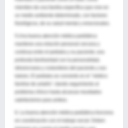
miembro de una familia específica que vive en
un medio ambiente determinado, con factores
fisiológicos, de su salud mental y emocionales.
5.Una buena atención médica pediátrica
mantiene una relación personal cercana y
continua entre el pediatra y su paciente; una
profunda familiaridad con la personalidad,
idiosincrasia y costumbres del paciente y sus
tutores. El pediatra se convierte en el "médico
familiar de antaño"; dando seguimiento al
problema clínico hasta alcanzar resultados
satisfactorios para ambos.
6. La buena atención médica pediátrica funciona
en coordinación con el trabajo social. Deben