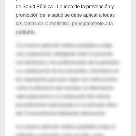
de Salud Pública". La idea de la prevención y
promoción de la salud se debe aplicar a todas
las ramas de la medicina, principalmente a la
pediatría.
3.La buena atención médica pediátrica exige
una cooperación inteligente entre el paciente,
sus familiares y los profesionales de la pediatría.
La colaboración de los pacientes y familiares es
tan importante para que sigan sus indicaciones,
como la eficiencia del servidor; la información
adecuada previa a la realización del mínimo
procedimiento está basada en el principio ético
del Consentimiento Mediante Información.
4.La buena atención médica pediátrica trata al
individuo o paciente como un todo; como