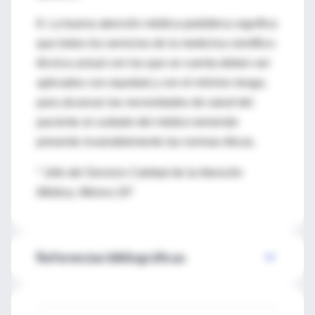
8. La buena atención médica pediátrica significa
que todos los servicios de la medicina científico-
técnica actual con los que se cuenta deben ser
aplicados con equidad y con el mínimo riesgo,
para alcanzar las necesidades de salud del
paciente al cuidado del médico teniendo
presente invariablemente las normas éticas.
* Jefe del Servicio Calidad de la Atención
Médica, México DF
Referencias bibliográficas