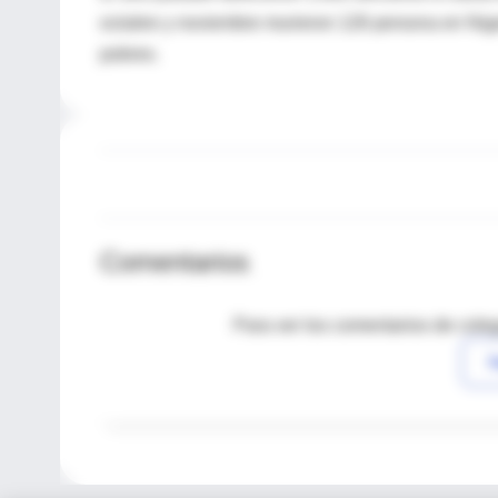
octubre y noviembre murieron 126 persona en Nige
pobres.
Comentarios
Para ver los comentarios de coleg
I