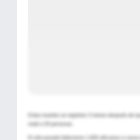
Estas muertes se registran 3 meses después de que
mató a 50 personas.
El año pasado fallecieron 1.600 africanos a caus