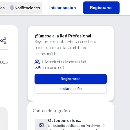
Iniciar sesión
Registrarse
tos
Notificaciones
¡Súmese a la Red Profesional!
Regístrese en IntraMed y conecte con
profesionales de la salud de toda
Latinoamérica.
2005
+1.1 M profesionales de la salud
Impulse su perfil
Registrarse
Iniciar sesión
Contenido sugerido
Osteoporosis e
Un estudio publicado en "Archives
intolerancia al gluten