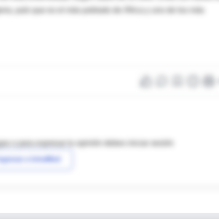
ria, país que es el más poblado de África y uno de los más
as o para expresar tu opinión debes iniciar sesión
ngresar a IntraMed