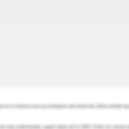
 en la misma zona se produjera otro brote de cólera similar q
a de esta enfermedad, según datos de la OMS. Entre los meses 