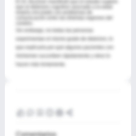
El Dr. Buckner manifestó que el estudio sugiere
que el deterioro cognitivo asociado a la edad
estaría vinculado con problemas de
comunicación entre las distintas regiones del
cerebro.
Sin embargo, no todas las personas
experimentan el mismo grado de deterioro, lo
que explicaría por qué algunos pacientes con
Alzheimer sucumben rápidamente y otros lo
hacen más lentamente.
Comentarios