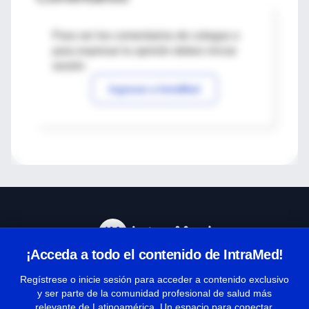
Para ver los comentarios de colegas o
para expresar tu opinión debes iniciar
sesión
Ingresar a IntraMed
¡Acceda a todo el contenido de IntraMed!
Centro de Ayuda
Regístrese o inicie sesión para acceder a contenido exclusivo
y ser parte de la comunidad profesional de salud más
relevante de Latinoamérica. Un espacio para conectar,