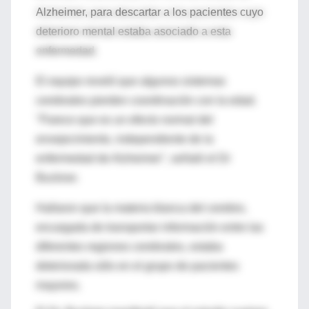
Alzheimer, para descartar a los pacientes cuyo
deterioro mental estaba asociado a esta
enfermedad.
El equipo reveló que algunos sistemas
cerebrales pierden coordinación con la edad.
"Parece que es un efecto normal del
envejecimiento, independiente de la
enfermedad de Alzheimer", señaló el Dr
Buckner.
Hallaron que la materia blanca del cerebro,
encargada de transportar información entre las
diferentes regiones cerebrales, estaba
deteriorada sólo en el grupo de pacientes
mayores.