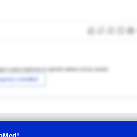
as o para expresar tu opinión debes iniciar sesión
ngresar a IntraMed
raMed!