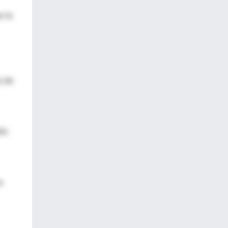
e la
o de
año
s