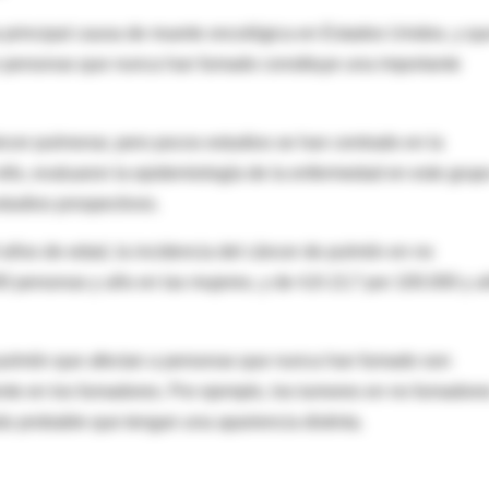
a principal causa de muerte oncológica en Estados Unidos, y qu
n personas que nunca han fumado constituye una importante
ncer pulmonar, pero pocos estudios se han centrado en la
ello, evaluaron la epidemiología de la enfermedad en este grup
studios prospectivos.
9 años de edad, la incidencia del cáncer de pulmón en no
0 personas y año en las mujeres, y de 4,8-13,7 por 100.000 y 
 pulmón que afectan a personas que nunca han fumado son
ente en los fumadores. Por ejemplo, los tumores en no fumadore
s probable que tengan una apariencia distinta.