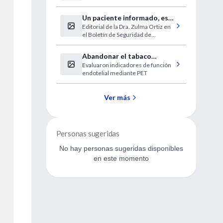
recuperar la vista
Un paciente informado, es
Editorial de la Dra. Zulma Ortiz en
un paciente seguro
el Boletín de Seguridad de
Paciente y Error en Medicina.
Abandonar el tabaco
Evaluaron indicadores de función
restablece la función
endotelial mediante PET
vascular deteriorada
Ver más
Personas sugeridas
No hay personas sugeridas disponibles
en este momento