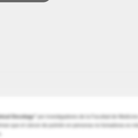
inical Oncology"
por investigadores de la Facultad de Medicin
firman que el cáncer de pulmón en personas no fumadoras es m
.