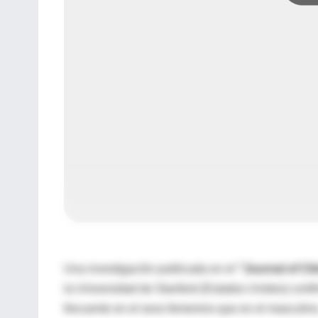
Una investigación publicada en el
"Journal of Cl
la Universidad de Stanford (Estados Unidos) con
frecuente en el sexo femenino que en el masculino