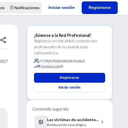
Iniciar sesión
Registrarse
tos
Notificaciones
¡Súmese a la Red Profesional!
Regístrese en IntraMed y conecte con
profesionales de la salud de toda
Latinoamérica.
2007
+1.1 M profesionales de la salud
Impulse su perfil
Registrarse
Iniciar sesión
Contenido sugerido
Las víctimas de accidentes
Reeducación neurológica
cerebrovasculares podrían