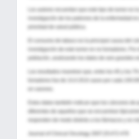
Los autores recuerdan que este tipo de tumor es l
investigación de los patrones de la enfermedad e
prioridad de salud pública.
El consumo de tabaco es la principal causa del cá
investigación de este tumor en no fumadores. Por 
población, analizando los datos de seis grandes e
Los resultados muestran que, entre los 40 y los 7
fumadores fue de 14,4-20,8 casos por cada 100.00
en varones.
Estos datos también indican que los cánceres de
diferentes de aquellos que se encuentran típicam
responden de modo distinto a los fármacos y es má
Journal of Clinical Oncology 2007;25:472-478