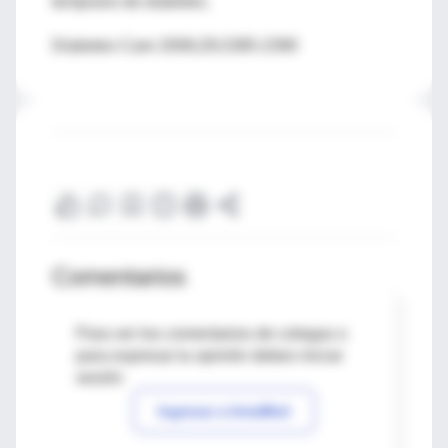
temprano de diabetes.
Diabetes Care 2006;29:2385-2390
Comentarios
Para ver los comentarios de colegas o
para expresar tu opinión debes iniciar
sesión
Ingresar a IntraMed