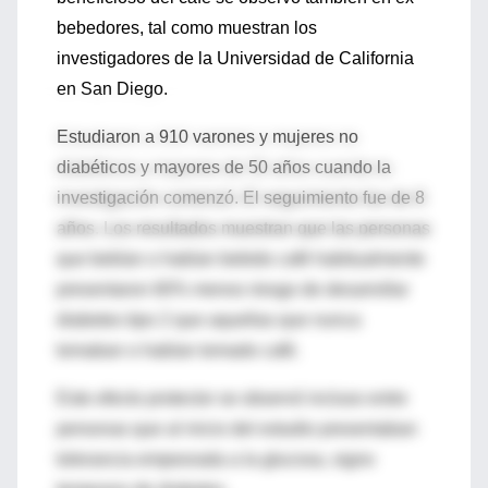
bebedores, tal como muestran los
investigadores de la Universidad de California
en San Diego.
Estudiaron a 910 varones y mujeres no
diabéticos y mayores de 50 años cuando la
investigación comenzó. El seguimiento fue de 8
años. Los resultados muestran que las personas
que bebían o habían bebido café habitualmente
presentaron 60% menos riesgo de desarrollar
diabetes tipo 2 que aquellas que nunca
tomaban o habían tomado café.
Este efecto protector se observó incluso entre
personas que al inicio del estudio presentaban
tolerancia empeorada a la glucosa, signo