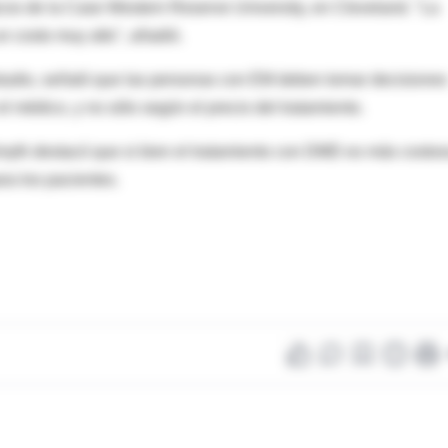
cos de la Case Western Reserve University, en Cleveland. "La
n costo muy alto", añadió.
estudio, señaló que las personas con EM deben tomar decisiones
l médico, y no sólo según el precio del tratamiento.
yth destacó que si bien el tratamiento con DMD es más costos
a los pacientes.