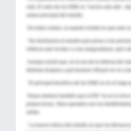
vida. El valor de los DMD es "mucho más alto", dij
autora principal del estudio.
De todos modos, la experta insistió en que esto n
"No diseñamos el estudio para privar a las person
médicos qué recetar o a las aseguradoras, qué cubr
Aunque aclaró que, en la era de la reforma del sis
distintas terapias y qué factores influyen en su cos
"El principal beneficio de los DMD es en el largo p
Noyes destacó también que la EM "no es la única"
proporcionan. Otros ejemplos son los desfibrilado
artritis.
"La buena noticia del estudio es que los fármacos