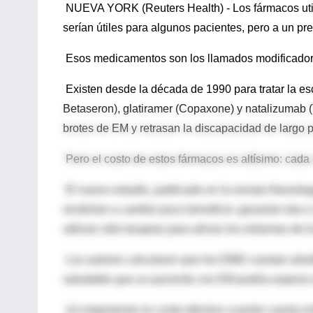
NUEVA YORK (Reuters Health) - Los fármacos utili
serían útiles para algunos pacientes, pero a un pre
Esos medicamentos son los llamados modificadore
Existen desde la década de 1990 para tratar la esc
Betaseron), glatiramer (Copaxone) y natalizumab (T
brotes de EM y retrasan la discapacidad de largo 
Pero el costo de estos fármacos es altísimo: cad
El nuevo estudio, publicado en la revista Neurol
recibirían a cambio poco beneficio: ganarían do
utilizan sólo terapias para aliviar los síntomas de
Los autores calcularon que los DMD cuestan alred
saludable que un paciente con EM podría esperar
Un tratamiento es costo-efectivo cuando cuesta e