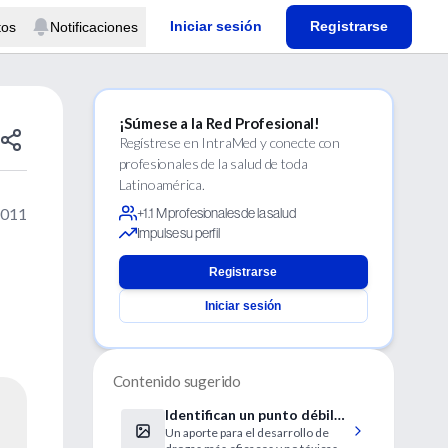
Iniciar sesión
Registrarse
tos
Notificaciones
¡Súmese a la Red Profesional!
Regístrese en IntraMed y conecte con
profesionales de la salud de toda
Latinoamérica.
2011
+1.1 M profesionales de la salud
Impulse su perfil
Registrarse
Iniciar sesión
Contenido sugerido
Identifican un punto débil
Un aporte para el desarrollo de
del parásito de la