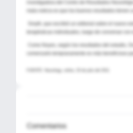
investigadora del Centro de Resultados Neurológi
mala noticia es que los buenos resultados tienen u
Smyth, que escribió un editorial sobre el nuevo 
terapéuticas individuales, luego de conversar con e
Como Noyes, según los resultados del estudio, Sm
comenzarlo tempranamente es más beneficioso par
FUENTE: Neurology, online, 20 de julio del 2011
Comentarios