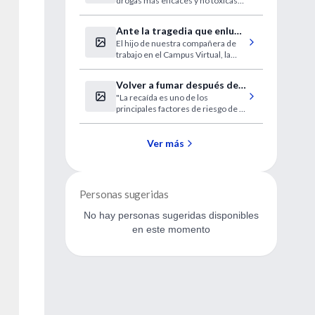
drogas más eficaces y no tóxicas
enfermedad del sueño
para tratar esa enfermedad que
padecen millones de personas.
Ante la tragedia que enluta
El hijo de nuestra compañera de
a la familia de la Dra. Diana
trabajo en el Campus Virtual, la
Cohen Agrest
Dra. Diana Cohen Agrest, fue
salvajemente asesinado en Bs. As.
Volver a fumar después de
"La recaída es uno de los
un infarto aumenta el
principales factores de riesgo de la
riesgo de muerte
sobrevida"
Ver más
Personas sugeridas
No hay personas sugeridas disponibles
en este momento