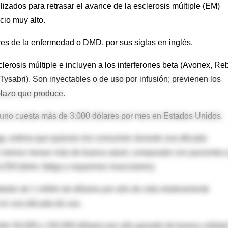
zados para retrasar el avance de la esclerosis múltiple (EM)
cio muy alto.
s de la enfermedad o DMD, por sus siglas en inglés.
lerosis múltiple e incluyen a los interferones beta (Avonex, Reb
ysabri). Son inyectables o de uso por infusión; previenen los
plazo que produce.
a uno cuesta más de 3.000 dólares por mes en Estados Unidos.
ogy, estima que quienes los consumen durante una década
s o menos meses más de buena salud, comparado con pacientes
 la EM (dolor, fatiga y espasmos musculares).
edor de 1 millón de dólares por año de vida relativamente
 en una década de uso.
ntre 50.000 y 150.000 dólares por año ganado de buena calidad