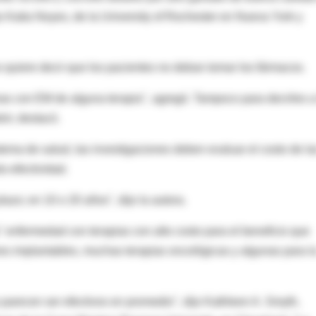
o Katia Noyes, de la University of Rochester en Nueva York y
o quiere decir que los pacientes no deban tomar los fármacos.
as con EM de alguna terapia", agregó. Tampoco para decirles a
ir, destacó.
tema de salud, las investigaciones deben evaluar el costo de la
to-efectividad.
lazo; en 10 o 20 años", dijo la autora.
 enfermedad con terapias con alto costo para el beneficio que
res implantables, muchas terapias oncológicas y algunas para l
 parecen ser efectivos en promedio", dijo Kathleen A. Smyth,