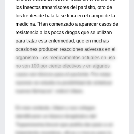
los insectos transmisores del parásito, otro de
los frentes de batalla se libra en el campo de la
medicina. “Han comenzado a aparecer casos de
resistencia a las pocas drogas que se utilizan
para tratar esta enfermedad, que en muchas
ocasiones producen reacciones adversas en el
organismo. Los medicamentos actuales en uso
no son 100 por ciento efectivos y en algunos
casos son tóxicos para el paciente. Por estas
razones se estudia la posibilidad de sintetizar
nuevos fármacos”, indicó Uttaro.
En ese contexto, Uttaro y sus colegas
identificaron un blanco terapéutico del
Trypanosoma brucei que podría dar paso a un
tratamiento novedoso, eficaz e inocuo para la