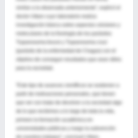
similar a la observada anteriormente”, explicó el
doctor Uttaro cuyo laboratorio realiza
investigación básica sobre aspectos celulares y
moleculares de la fisiología de los parásitos
Trypanosoma brucei y Trypanosoma cruzi
(parásito de la enfermedad de Chagas) con el
objetivo de conseguir resultados que sean útiles
para la sociedad.
“Este tipo de avances científicos se sostienen a
partir de motivaciones personales, que tienen
que ver con tratar de devolver a la sociedad algo
de lo que recibimos a lo largo de toda la vida,
primero la formación académica en
universidades públicas y luego la subvención
de nuestros trabajos”, concluyó Uttaro.