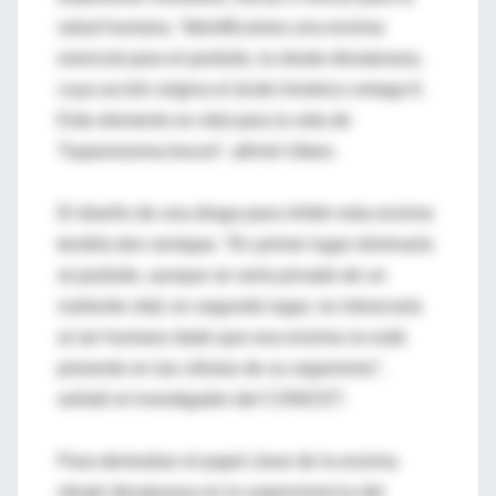
salud humana. “Identificamos una enzima
esencial para el parásito, la oleato desaturasa,
cuya acción origina el ácido linoleico omega 6.
Este elemento es vital para la vida de
Trypanosoma brucei“, afirmó Uttaro.
El diseño de una droga para inhibir esta enzima
tendría dos ventajas. “En primer lugar eliminaría
al parásito, aunque se vería privado de un
nutriente vital; en segundo lugar, no intoxicaría
al ser humano dado que esa enzima no está
presente en las células de su organismo”,
señaló el investigador del CONICET.
Para demostrar el papel clave de la enzima
oleato desaturasa en la supervivencia del