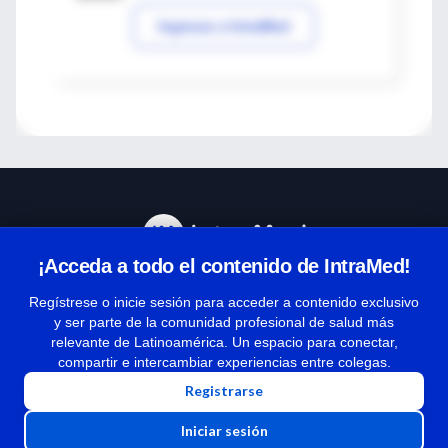
Ingresar a IntraMed
¡Acceda a todo el contenido de IntraMed!
Centro de Ayuda
Regístrese o inicie sesión para acceder a contenido exclusivo
y ser parte de la comunidad profesional de salud más
relevante de Latinoamérica. Un espacio para conectar,
Términos y condiciones
compartir e intercambiar experiencias entre colegas.
| Políticas de privacidad
Registrarse
| Todos los derechos reservados | Copyright 1997-2026
Iniciar sesión