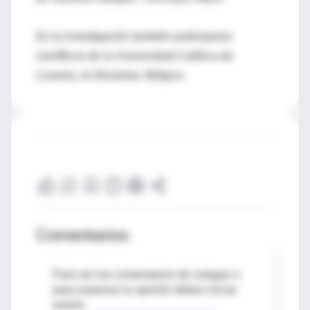
En la investigación también participaron
científicos de la Universidad Católica de
Lovaina, en Bruselas, Bélgica.
Comentarios
Para ver los comentarios de colegas o
para expresar tu opinión debes iniciar
sesión