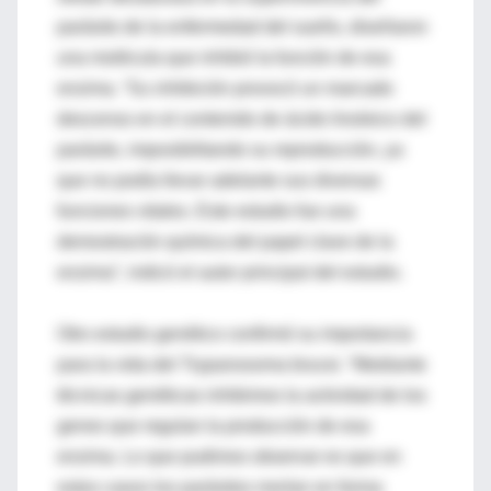
parásito de la enfermedad del sueño, diseñaron
una molécula que inhibió la función de esa
enzima. “Su inhibición provocó un marcado
descenso en el contenido de ácido linoleico del
parásito, imposibilitando su reproducción, ya
que no podía llevar adelante sus diversas
funciones vitales. Este estudio fue una
demostración química del papel clave de la
enzima”, indicó el autor principal del estudio.
Otro estudio genético confirmó su importancia
para la vida del Trypanosoma brucei. “Mediante
técnicas genéticas inhibimos la actividad de los
genes que regulan la producción de esa
enzima. Lo que pudimos observar es que en
estos casos los parásitos morían en forma