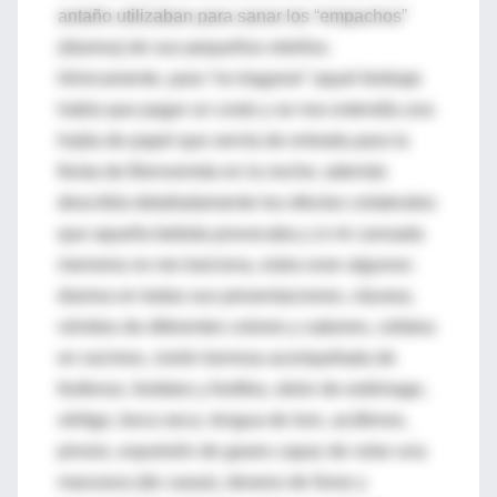
antaño utilizaban para sanar los “empachos”
(diarrea) de sus pequeños retoños.
Irónicamente, para “no tragarse” aquel brebaje
había que pagar un costo y se nos extendía una
hojita de papel que servía de entrada para la
fiesta de Bienvenida en la noche; además
describía detalladamente los efectos colaterales
que aquella bebida provocaba y si mi cansada
memoria no me traiciona, estos eran algunos:
diarrea en todas sus presentaciones, náusea,
vómitos de diferentes colores y sabores, cefalea
en racimos, visión borrosa acompañada de
fosfenos, fosfatos y fosfitos, dolor de estómago,
vértigo, boca seca, lengua de loro, acúfenos,
pirosis, expulsión de gases capaz de volar una
manzana (de casas), deseos de llorar y