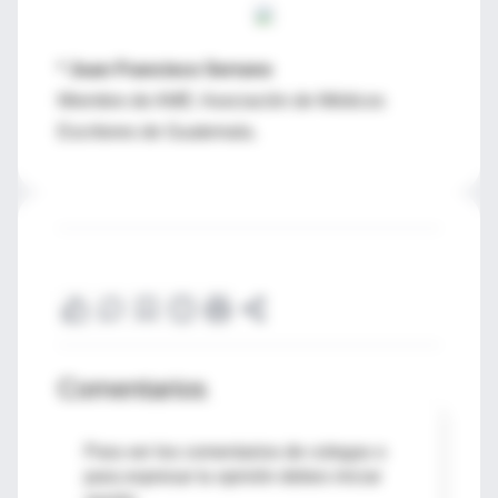
* Juan Francisco Serrano
Miembro de AME: Asociación de Médicos
Escritores de Guatemala.
Comentarios
Para ver los comentarios de colegas o
para expresar tu opinión debes iniciar