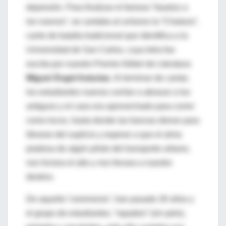
depresión. Para finalizar el famoso “bautizo a
los nuevos”, se cantaba al unísono la “Chalana”,
canto de batalla tradicional que identifica a la
Universidad de San Carlos, cuya letra fue
escrita por nuestro Premio Nóbel de Literatura
Miguel Ángel Asturias
. Al terminar de cantar,
los estudiantes nuevos corrían a abrazar a los
antiguos y el caos era aprovechado para correr
como locos, hasta donde las fuerzas dieran para
librarse del suplicio y esperar a que el alma
piadosa de algún piloto del transporte urbano,
nos hiciera el alto y nos llevara a nuestro
destino.
De aquella “ceremonia”, han pasado 30 años y
el grupo de estudiantes, “rapados” (sin pelo),