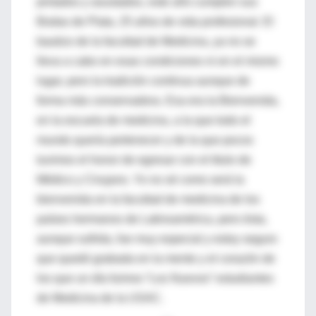
pintados y asustados, este año cumplen sus
Bodas de Plata, 25 años de vida profesional. El
bautizo de la facultad de Medicina, ya no se
lleva a cabo en esas condiciones ni en el mismo
lugar, pero la tradición continua aunque de
forma más conservadora. Esa era la Bienvenida,
en la escuela de medicina, a la que todo el
mundo quería pertenecer y de la que pocos
tuvimos el honor de egresar con el titulo de
Médico y Cirujano. Yo no sé como será la
bienvenida en la facultad de medicina de los
países hermanos de Latinoamérica, pero ésta,
aunque sufrida, fue muy especial y estoy seguro
que quedó grabada en la mente y el corazón de
los que un día fuimos “Los Nuevos” estudiantes
de Medicina de la USAC.