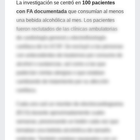
La investigación se centró en
100 pacientes
con FA documentada
que consumían al menos
una bebida alcohólica al mes. Los pacientes
fueron reclutados de las clínicas ambulatorias
de cardiología general y electrofisiología
cardíaca de la UCSF. Se excluyó a las personas
con antecedentes de trastornos por consumo de
alcohol o sustancias, así como a las que
padecían ciertas alergias o que estaban
cambiando de tratamiento por su afección
cardíaca.
Cada uno usó un monitor de electrocardiograma
(ECG) durante aproximadamente cuatro
semanas, presionando un botón cada vez que
tomaban una bebida alcohólica de tamaño
estándar. También estaban equipados con un