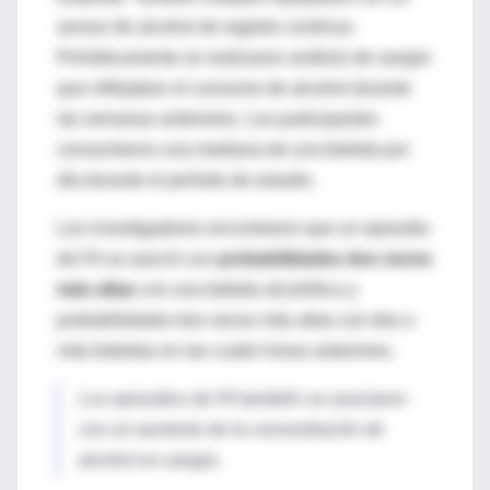
sensor de alcohol de registro continuo.
Periódicamente se realizaron análisis de sangre
que reflejaban el consumo de alcohol durante
las semanas anteriores. Los participantes
consumieron una mediana de una bebida por
día durante el período de estudio.
Los investigadores encontraron que un episodio
de FA se asoció con
probabilidades dos veces
más altas
con una bebida alcohólica y
probabilidades tres veces más altas con dos o
más bebidas en las cuatro horas anteriores.
Los episodios de FA también se asociaron
con un aumento de la concentración de
alcohol en sangre.