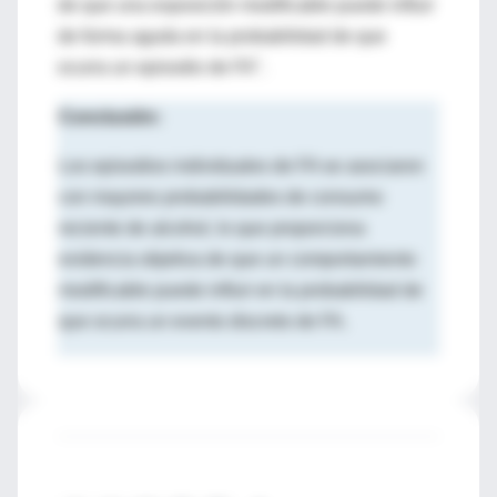
de que una exposición modificable puede influir
de forma aguda en la probabilidad de que
ocurra un episodio de FA".
Conclusión:
Los episodios individuales de FA se asociaron
con mayores probabilidades de consumo
reciente de alcohol, lo que proporciona
evidencia objetiva de que un comportamiento
modificable puede influir en la probabilidad de
que ocurra un evento discreto de FA.