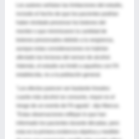
Los autores señalan las limitaciones del estudio,
incluido el hecho de que los pacientes podrían
haber olvidado presionar los botones del
monitor o que minimizaron la cantidad de
botones presionados debido a la vergüenza,
aunque estas consideraciones no habrían
afectado las lecturas del sensor de alcohol.
Además, el estudio se limitó a aquellos con FA
establecida, no a la población general.
"Los efectos parecen ser bastante lineales:
cuanto más alcohol se consume, mayor es el
riesgo de un evento de FA aguda", dijo Marcus.
"Estas observaciones reflejan lo que han
informado los pacientes durante décadas, pero
esta es la primera evidencia objetiva y medible