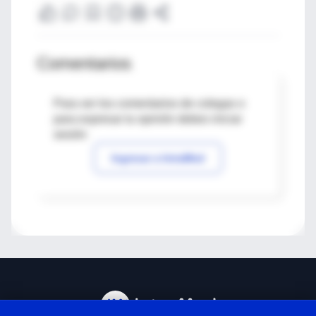
Comentarios
Para ver los comentarios de colegas o
para expresar tu opinión debes iniciar
sesión
Ingresar a IntraMed