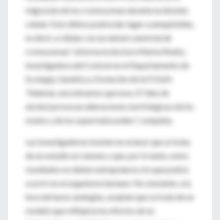
migración de los cromosomas durante la división
celular. Esto último podría dar lugar a aneuploidías,
es decir, a células con un número anormal de
cromosomas", informa la doctora Marta Mudry,
investigadora del Conicet en el Departamento de
Ecología, Genética y Evolución de la FCEyN.
"Además, encontramos que esos 27 días de
alcohol provocan alteraciones morfológicas de los
óvulos y de los espermatozoides", completa.
Las investigadoras insisten en aclarar que se trata
de un estudio en ratones y que, por lo tanto, estos
resultados no deben extrapolarse a lo que podría
ocurrir en el organismo humano. No obstante, a la
hora de hacer analogías, aceptan que se trata de un
modelo que reflejaría los efectos de un