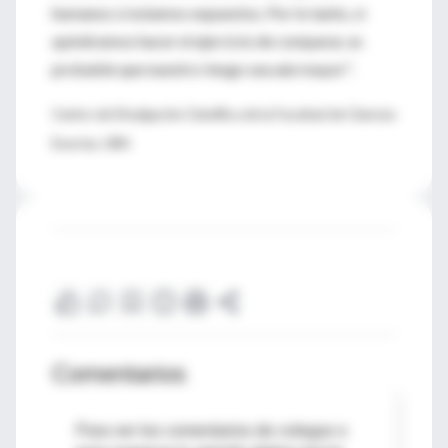
humanos sí estamos expuestos. Por lo tanto, si
quisiéramos hacer el ejercicio de comparar, es
probable que nuestro riesgo sea aún mayor".
Centro de Divulgación Científica de la Facultad de Ciencias
Exactas, UBA
Comentarios
Para ver los comentarios de colegas o