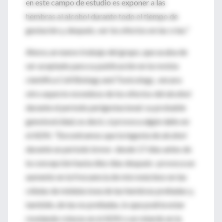
en este campo de estudio es exponer a las
hembras al alcohol durante todo el tiempo de
gestación y, después, ver los efectos en las crías."
Ahora, un nuevo trabajo del grupo, que acaba de
ser aceptado para su publicación en la revista
científica Cell Biology and Toxicology , encara
otro aspecto novedoso de los efectos del alcohol
durante el período perigestacional: su probable
genotoxicidad, es decir, si provoca algún daño en
el ADN. "Encontramos que la ingesta de alcohol
durante un período breve -desde 17 días antes de
la concepción hasta diez días después- provoca un
aumento en la frecuencia de micronúcleos en las
células de médula ósea de las hembras preñadas y,
también, de las no preñadas, lo que podría estar
revelando roturas en el ADN o un retardo en la