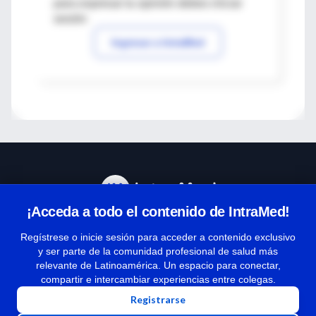
para expresar tu opinión debes iniciar
sesión
Ingresar a IntraMed
¡Acceda a todo el contenido de IntraMed!
Centro de Ayuda
Regístrese o inicie sesión para acceder a contenido exclusivo
y ser parte de la comunidad profesional de salud más
relevante de Latinoamérica. Un espacio para conectar,
Términos y condiciones
compartir e intercambiar experiencias entre colegas.
| Políticas de privacidad
Registrarse
| Todos los derechos reservados | Copyright 1997-2026