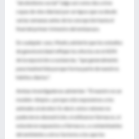
"alcoholismo social" (algo así como dos a tres
copas de vino diarias) por un lapso que va desde
varias semanas antes de la concepción hasta el
final del primer trimestre del embarazo.
En cualquier caso, Mudry advierte que los estudios
de genotoxicidad reflejan los efectos en el ADN
de la exposición a sustancias, "que generalmente
pasa inadvertida porque forma parte de nuestros
hábitos diarios".
Ambas investigadoras advierten: "El nuestro es un
modelo «limpio», porque sólo exponemos a los
animales al alcohol. Es decir, estos ratones no
padecieron desnutrición, ni utilizaron fármacos, ni
estuvieron expuestos a fármacos, a contaminantes
del ambiente u otros factores a los que los