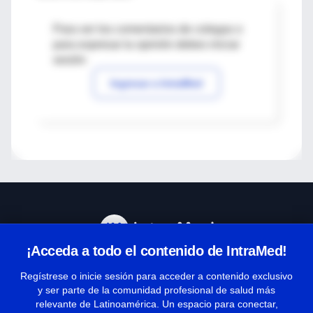
Para ver los comentarios de colegas o
para expresar tu opinión debes iniciar
sesión
Ingresar a IntraMed
¡Acceda a todo el contenido de IntraMed!
Centro de Ayuda
Regístrese o inicie sesión para acceder a contenido exclusivo
y ser parte de la comunidad profesional de salud más
relevante de Latinoamérica. Un espacio para conectar,
Términos y condiciones