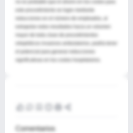
no es probable que el ahorro en los costos para
este procedimiento se logre mediante
reducciones en el número de empleados, al
extrapolar estos resultados hacia un volumen
mayor de toda clase de procedimientos
ortopédicos invasivos ambulatorios, podría tener
el potencial para generar reducciones
significativas en los costos hospitalarios.
Comentarios