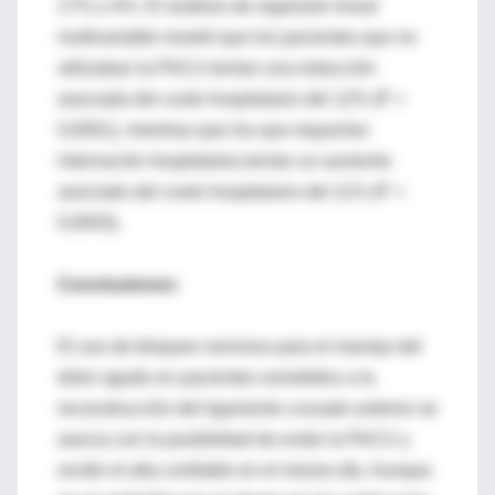
17% a 4%. El análisis de regresión lineal
multivariable mostró que los pacientes que no
utilizaban la PACU tenían una reducción
asociada del costo hospitalario del 12% (P =
0,0001), mientras que los que requerían
internación hospitalaria tenían un aumento
asociado del costo hospitalario del 11% (P =
0,0003).
Conclusiones:
El uso de bloqueo nervioso para el manejo del
dolor agudo en pacientes sometidos a la
reconstrucción del ligamento cruzado anterior se
asocia con la posibilidad de evitar la PACU y
recibir el alta confiable en el mismo día. Aunque