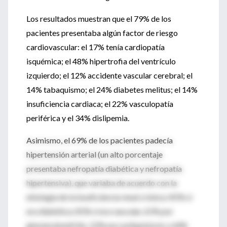
Los resultados muestran que el 79% de los
pacientes presentaba algún factor de riesgo
cardiovascular: el 17% tenía cardiopatía
isquémica; el 48% hipertrofia del ventrículo
izquierdo; el 12% accidente vascular cerebral; el
14% tabaquismo; el 24% diabetes melitus; el 14%
insuficiencia cardiaca; el 22% vasculopatía
periférica y el 34% dislipemia.
Asimismo, el 69% de los pacientes padecía
hipertensión arterial (un alto porcentaje
presentaba nefropatía diabética y nefropatía
hipertensiva), que variaba de acuerdo con la
etiología de la insuficiencia renal crónica: 81% si
era diabética; 81% si era vascular, 61% por
glomerulonefritis, 52% por poliquistosis y 64%