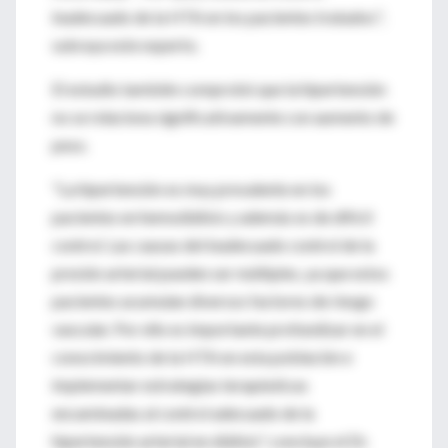
inadecuado de la HTA en los pacientes tratados",
subraya este experto.
El estudio también comprobó que la hipertensión
no se relaciona significativamente con aumento de
peso.
"La hipertensión es muy prevalente en los
pacientes en hemodiálisis y además es de difícil
control. Las causas del inadecuado control de la
presión arterial pueden ser múltiples, ya que estos
pacientes acumulan diversos factores de riesgo
vascular. Por ello es importante profundizar en el
conocimiento de la HTA en esta población e
implementar estrategias terapéuticas
encaminadas al control adecuado de la
hipertensión arterial en diálisis", concluye el Dr.