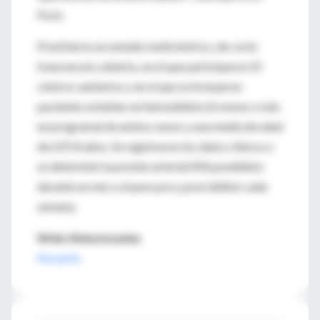
Poch.
PresDial es un estudio multicéntrico, de corte
transversal y abierto, en el que participaron 25
centros sanitarios y en el que se incluyeron
pacientes estables en hemodiálisis (6 meses o más
en programa) de ambos sexos y una media de edad
de 63?14 años. Se registraron los datos clínicos y
se determinó la presión arterial (PA) prediálisis
durante un mes y el peso pre y post diálisis cada
semana.
Webs Relacionadas
Novartis