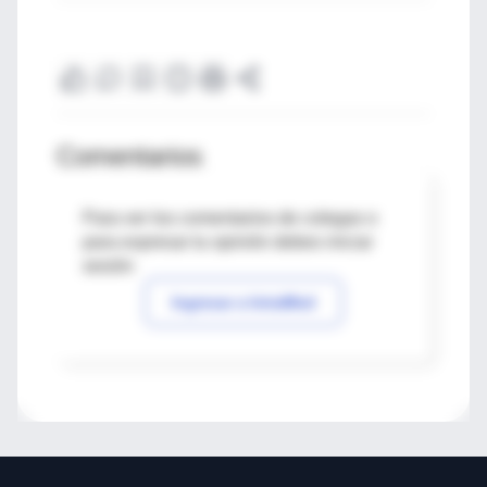
Comentarios
Para ver los comentarios de colegas o
para expresar tu opinión debes iniciar
sesión
Ingresar a IntraMed