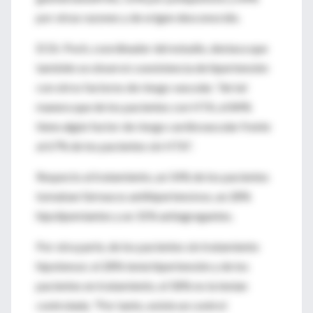
por otras razones y de origen desconocido.
El Dr. Poch, coordinador del estudio, destaca que
también se observó coexistencia de hipertensión
con otros factores de riesgo vascular, "de tal
manera que de los pacientes con HTA, el 84%
tiene algún factor de riesgo cardiovascular frente
al 67% de los pacientes sin HTA".
Respecto al tratamiento, un 54% de los pacientes
tomaban fármacos antihipertensivos, un 28%
hipolipemiantes y un 31% antiagregantes.
Por otra parte, de los pacientes sin tratamiento
hipotensor, el 28% tenía hipertensión y de los
pacientes en tratamiento, el 58% no la tenían
controlada. "Por tanto, existe un control