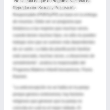
"No se trata de que el Programa Nacional de
Reproducción Sexual y Procreación
Responsable (PNRSyPR) se base en la entrega
de insumos. Debe ser un programa que
fortalezca a las mujeres que muchas veces,
cuando tienen muchos hijos, no sólo no pueden
trabajar sino que se vuelven más dependientes
de un varón. La falta de planificación familiar
está asociada, muchas veces, a situaciones de
sometimiento", analiza la responsable del
Programa Materno Infantil bonaerense, Flavia
Rainieri.
"La anticoncepción no se habla en la pareja
porque genera controversia; hay factores
religiosos que generan que la pareja no
coincida en cuál es el mejor método. El