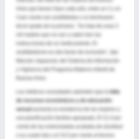
Aires que tienen hijos cada año, entre un 2 y un
3 por ciento son analfabetas o no terminaron
tercer grado de la primaria. "Se trata de unas 3
mil madres que no van a saber leer las
instrucciones de un medicamento. El
analfabetismo es otro factor de exclusión", dijo
Marcelo Jaquenod, del Sistema de Información
y Vigilancia del Programa Materno Infantil de
Buenos Aires.
Los médicos consultados advierten que la
falta
de recursos económicos y de educación
sexual
aumenta la resistencia de las mujeres a
una planificación familiar apropiada. El 21,4 por
ciento de las entrevistadas acababa de alumbrar
a su cuarto hijo y el 15,5 por ciento al tercero.