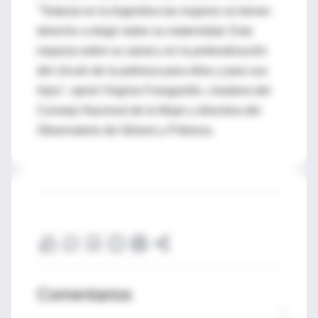
"Todavía en la Argentina las mujeres no tienen
derecho a elegir sobre su maternidad. Esto
impacta sobre su salud y en la profundización
del círculo de la pobreza para ellas y para sus
hijos", opinó Virginia Franganillo, creadora del
Consejo Nacional de la Mujer y directora del
Observatorio de Género y Pobreza.
Comentarios