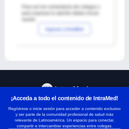
Para ver los comentarios de colegas o
para expresar tu opinión debes iniciar
sesión
Ingresar a IntraMed
¡Acceda a todo el contenido de IntraMed!
Centro de Ayuda
Regístrese o inicie sesión para acceder a contenido exclusivo
y ser parte de la comunidad profesional de salud más
relevante de Latinoamérica. Un espacio para conectar,
Términos y condiciones
compartir e intercambiar experiencias entre colegas.