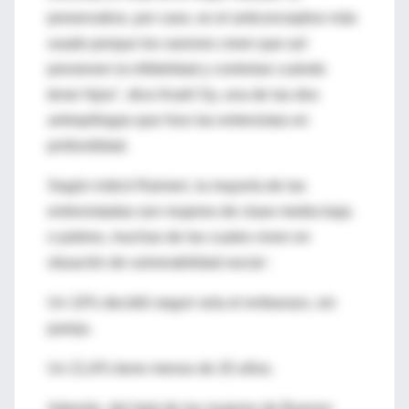
preservativo, por caso, es el anticonceptivo más
usado porque los varones creen que así
previenen la infidelidad y controlan cuándo
tener hijos", dice Anahí Sy, una de las dos
antropólogas que hizo las entrevistas en
profundidad.
Según indicó Rainieri, la mayoría de las
entrevistadas son mujeres de clase media baja
o pobres, muchas de las cuales viven en
situación de vulnerabilidad social :
Un 10% decidió seguir sola el embarazo, sin
pareja.
Un 21,6% tiene menos de 20 años.
Además, del total de las mujeres de Buenos