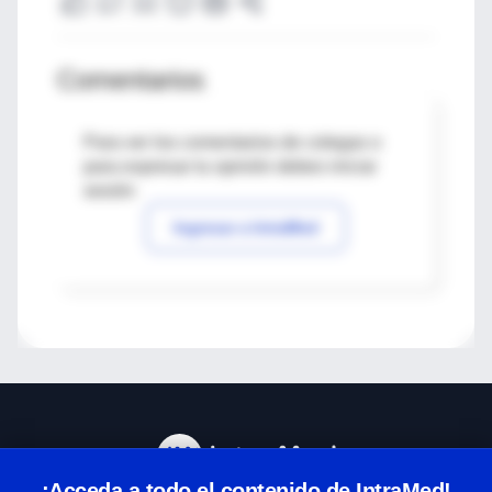
Comentarios
Para ver los comentarios de colegas o
para expresar tu opinión debes iniciar
sesión
Ingresar a IntraMed
¡Acceda a todo el contenido de IntraMed!