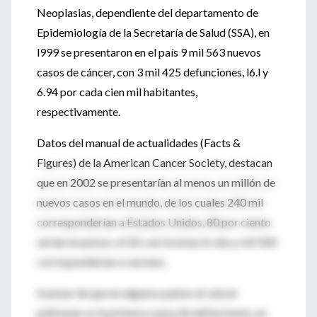
Neoplasias, dependiente del departamento de
Epidemiología de la Secretaría de Salud (SSA), en
l999 se presentaron en el país 9 mil 563 nuevos
casos de cáncer, con 3 mil 425 defunciones, l6.l y
6.94 por cada cien mil habitantes,
respectivamente.
Datos del manual de actualidades (Facts &
Figures) de la American Cancer Society, destacan
que en 2002 se presentarían al menos un millón de
nuevos casos en el mundo, de los cuales 240 mil
corresponderían a Estados Unidos, 80 por ciento
serían invasivos, el 20, carcicomas in situ y mil 500
corresponderían a varones.
A pesar de que en algunos países el cáncer
pulmonar es la primera causa de defunciones, en