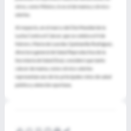
otros, como México, lo es el de mama y cérvico-
uterino.
Al respecto, en el marco del Día Mundial de la
Lucha Contra el Cáncer, que se celebra el 4 de
febrero, María de Lourdes Quintanilla Rodríguez,
directora general de Salud Reproductiva de la
Secretaría de Salud (Ssa), consideró que tanto
cáncer de mama, como cérvico-uterino
representan uno de los principales retos de salud
pública y atención oportuna.