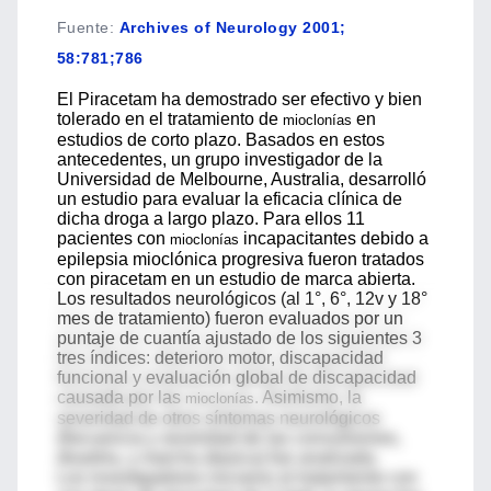
Fuente
:
Archives of Neurology 2001;
58:781;786
El Piracetam ha demostrado ser efectivo y bien
tolerado en el tratamiento de
en
mioclonías
estudios de corto plazo. Basados en estos
antecedentes, un grupo investigador de la
Universidad de Melbourne, Australia, desarrolló
un estudio para evaluar la eficacia clínica de
dicha droga a largo plazo. Para ellos 11
pacientes con
incapacitantes debido a
mioclonías
epilepsia mioclónica progresiva fueron tratados
con piracetam en un estudio de marca abierta.
Los resultados neurológicos (al 1°, 6°, 12v y 18°
mes de tratamiento) fueron evaluados por un
puntaje de cuantía ajustado de los siguientes 3
tres índices: deterioro motor, discapacidad
funcional y evaluación global de discapacidad
causada por las
. Asimismo, la
mioclonías
severidad de otros síntomas neurológicos
(frecuencia y severidad de las convulsiones,
disartria, y marcha átaxica) fue analizada.
Los investigadores iniciaron el tratamiento con