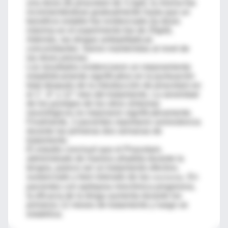
una dosis de piracetam de 3.2g/d, la misma fue
incrementándose gradualmente hasta que un
beneficio estable fue evidenciado (la dosis
máxima en el experimento fue de 20g/d).
Además, las drogas antiepilépticas
concomitantes fueron mantenidas al nivel de
las dosis previas.
Los resultados evidenciaron un mejoramiento
estadísticamente significativo en la puntuación
total después de la introducción de piracetam en
el 1°, 6° y 12° mes del tratamiento. La severidad
de los puntajes de los otros síntomas
neurológicos no mejoraron significativamente.
Finalmente, 2 pacientes reportaron somnolencia
durante las primeras dos semanas de
tratamiento.
El estudio concluyó que el Piracetam,
administrado de manera añadida durante la
terapia, parece ser un tratamiento efectivo,
sustanciado y bien tolerado de las
. En
mioclonías
pacientes con epilepsia mioclónica progresiva,
la eficacia de la droga aumenta durante los
primeros 12 meses de tratamiento y luego se
estabiliza.