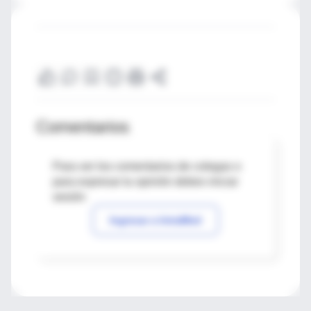
Comentarios
Para ver los comentarios de colegas o
para expresar tu opinión debes iniciar
sesión
Ingresar a IntraMed