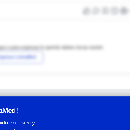
as o para expresar tu opinión debes iniciar sesión
ngresar a IntraMed
raMed!
ido exclusivo y