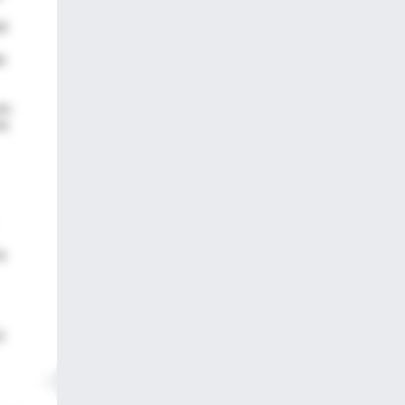
el
e
mo
na
a
l