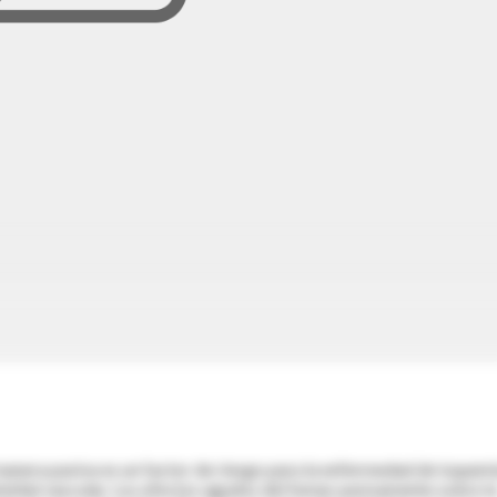
anera pasiva es un factor de riesgo para la enfermedad de isquem
telial vascular. Los efectos agudos del fumar pasivamente sobre l