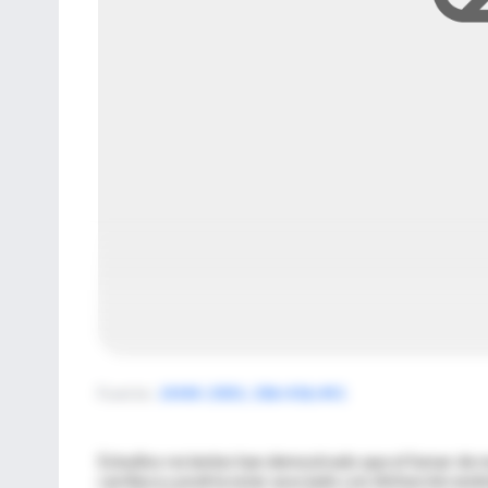
Fuente
:
JAMA 2001; 286:436;441
Estudios recientes han demostrado que el fumar de m
cardiaca y podría estar asociado con disfunción endo