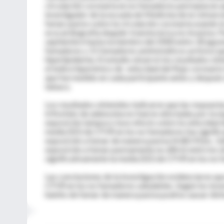
circulación coronaria en no fumadores permanecen aú
investigador de la escuela de Medicina de la Univer
fumar pasivo sobre la circulación coronaria usando l
ecocardiografía doppler transtorácica no invasiva. P
septiembre hasta noviembre del 2000 entre 30 japon
fumadores y 15 fumadores asintomáticos activos) que
hiperlipidemia. El estudio observó los resultados ob
el índice hiperémico de velocidad del flujo coronario
que fue medido en cada participante antes y después
tabaco.
Los resultados obtenidos indicaron que las respuestas 
trifosfato de adenosina no fueron afectadas por la 
exposición tampoco tuvo efecto sobre la velocidad de
media (SD) de CFVR en los no fumadores fue signific
exposición a fumar de manera pasiva (4.4[0.91]vs. 3.
exposición a fumar pasivamente no difirió entre los 
significativamente la media (SD) de CFVR en los no f
Las conclusiones de la investigación evidenciaron qu
CFVR en los no fumadores saludables. Según los inve
habito de fumar de manera pasiva podría causar disfu