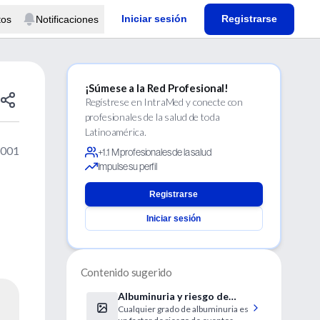
Iniciar sesión
Registrarse
tos
Notificaciones
¡Súmese a la Red Profesional!
Regístrese en IntraMed y conecte con
profesionales de la salud de toda
Latinoamérica.
2001
+1.1 M profesionales de la salud
Impulse su perfil
Registrarse
Iniciar sesión
Contenido sugerido
Albuminuria y riesgo de
Cualquier grado de albuminuria es
eventos cardiovasculares,