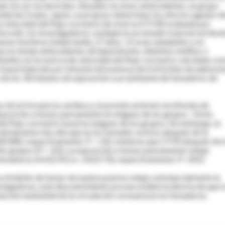
n sin ser esclarecidos. Basados en estos antecedentes, un grupo
sidad de Osaka, Japón, se propuso determinar los efectos agudos d
a velocidad del flujo coronario de reserva (CFVR) evaluada por
ara ello, los investigadores condujeron un estudio transversal desd
eses hombres (edad media, 27 años; 15 eran saludables y no
 no tenían antecedentes de hipertensión, diabetes mellitus o
tenidos en la reserva de velocidad del flujo coronario calculada co
 basal inducido por infusión intravenosa de trisfosfato de adenosi
 de los 30 minutos de exposición a un ambiente de fumadores de
de la frecuencia cardiaca y la presión arterial a la infusión de
exposición a fumar pasivamente en ninguno de los grupos. Dicha
l flujo coronario basal en ninguno de los grupos. Sin embargo, la
ativamente más alta que en los fumador activos después de la
6[0.88], respectivamente; P = .02), mientras que CFVR después de l
dos grupos (P = .83). La exposición a fumar pasivamente redujo
umadores (4.4 [0.91] vs. 3.4 [0.73], respectivamente; P<.001)
e el hábito de fumar de manera pasiva redujo substancialmente la
stigadores, este descubrimiento provee evidencia directa de que e
nción endotelial de la circulación coronaria en no fumadores.