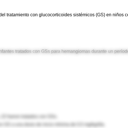
 del tratamiento con glucocorticoides sistémicos (GS) en niños 
 infantes tratados con GSs para hemangiomas durante un períod
22 fueron tratados con GSs.
n GS a una dosis de inicio mínima de 0,5 mg/kg/día.