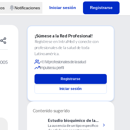
Iniciar sesión
Registrarse
tos
Notificaciones
¡Súmese a la Red Profesional!
Regístrese en IntraMed y conecte con
profesionales de la salud de toda
Latinoamérica.
2005
+1.1 M profesionales de la salud
Impulse su perfil
Registrarse
Iniciar sesión
Contenido sugerido
Estudio bioquímico de la
La ausencia de un tipo específico
acción de glucocorticoides