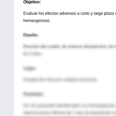
Objetivo:
Evaluar los efectos adversos a corto y largo plazo
hemangiomas.
Diseño:
Revisión del cuadro, de manera retrospectiva, de
de 3 años.
Lugar:
Hospital de niños de cuidados terciarios.
Pacientes:
De 141 pacientes identificados con hemangiomas, 
Intervenciones: Mínimo de 1 mes de tratamiento co