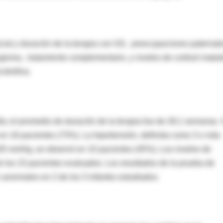
cial y duración de la terapia con GS, preocupaciones paternal
ioma, tratamiento complementario, y niveles de cortisol matut
otrofina.
ía; el promedio de duración de la terapia fue de 28,1 semanas.
io en 16 pacientes (73%). La hipertensión, definida como 3 o más
 105 mmHg, se observó en 10 pacientes (45%). Los niveles de
e los 15 pacientes evaluados. Los resultados de la prueba de
n anormales en 2 de los 3 infantes estudiados.