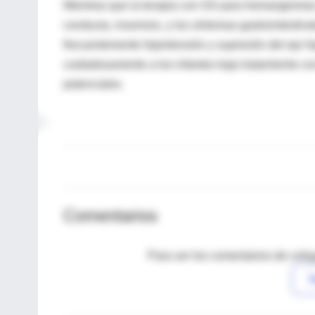
Mientras que la terapia con GS para hemangiomas i
conducta, insomnio, y los síntomas gastrointestin
frecuentemente hipertensión y supresión del eje h
cuidadosamente a los infantes bajo tratamiento c
potenciales.
Comentarios
Para ver los comentarios de coleg
I