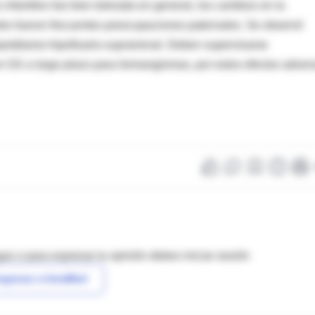
nfantiles fue bien tolerada en general, los cambios en la
ales fueron frecuentes preocupaciones paternales. Se observó
ipotálamo-hipofisario-suprarrenal. Deben supervisarse
on GS a largo plazo para hemangiomas, por estos efectos adver
as o para expresar tu opinión debes iniciar sesión
ngresar a IntraMed