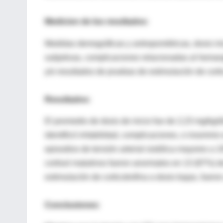
Medicion de los resultados:
Medidas demográficas y antropométricas, dosis ini
subjetivas, complicaciones relacionadas al hemang
y/o resultados de pruebas de estimulación de cortic
Resultados:
El promedio de dosis de inicio fue de 2,23 mg/kg/d
identificó irritabilidad, complicaciones, o insomn
episodios de tensión arterial sistólica mayores a
cortisol matutinos fueron anormales en 13 (87%) d
estimulación de corticotrofina a dosis bajas, fuero
Conclusiones: