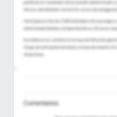
publican los resultados de un estudio aleatorizado 
efectos del inhibidor de la ECA con los del antagoni
Participaron más de 1.000 individuos de raza negra co
enfermedad debida a la hipertensión es 20 veces may
Se midieron los cambios en la tasa de filtración glome
riesgo de nefropatía terminal y la tasa de muerte. El 
situaciones.
Comentarios