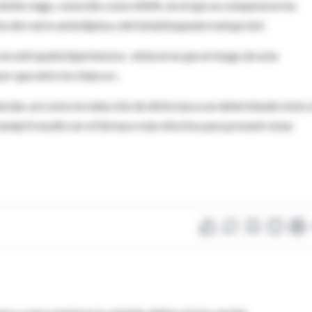
y doble ciego, conocido como AASK, en el que se compararon los
sta del calcio amlodipina y del betabloqueate metoprolol.
n nefropatía hipertensiva –etnia en la que el riesgo de esta
or que entre los blancos-.
rular, así como la reducción de dicha tasa a un determinado nivel, 
ramipril resultó ser el fármaco más efectivo para prevenir estas