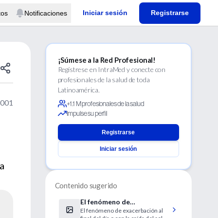
Iniciar sesión
Registrarse
tos
Notificaciones
¡Súmese a la Red Profesional!
Regístrese en IntraMed y conecte con
profesionales de la salud de toda
Latinoamérica.
2001
+1.1 M profesionales de la salud
Impulse su perfil
Registrarse
Iniciar sesión
ra
Contenido sugerido
El fenómeno de
El fenómeno de exacerbación al
"sundowning" en la