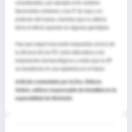
considerados, por ejemplo el té contiene
flavonoides similares a las IF de soja y es
protector del hueso, mientras que la cafeína
tiene el efecto opuesto en algunos genotipos.
Hay que seguir buscando respuestas acerca de
la eficacia de los FE como alternativa a los
tratamientos farmacológicos y evitar que la OP
se transforme en una epidemia en el futuro.
Artículo comentado por la Dra. Débora
Setton, editora responsable de IntraMed en la
especialidad de Nutrición.