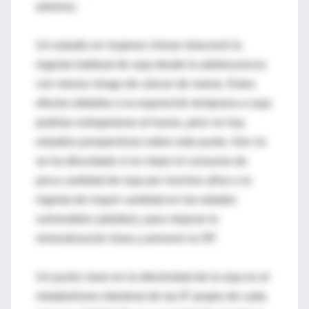
adverso.
Un estudio en mujeres chinas relacionó la
ingesta habitual de soja desde la adolescencia
con menos riesgo de cáncer de mama. Estos
efectos debidos a la exposición temprana a soja
podrían extrapolarse al hueso, pero no hay
estudios prospectivos sobre este punto. Aún no
se ha dilucidado si es mejor el consumo de
poca cantidad de soja por muchos años o la
ingesta de mayor cantidad en las edades
vulnerables (adultez), para mejorar la
mineralización ósea y prevenir la OP.
Un punto clave en la efectividad de la soja es el
metabolismo intestinal de las IF propio de cada