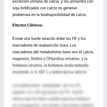
excreción urinaria de calcio, y los alimentos con
soja fortificados con calcio no generan
problemas en la biodisponibilidad de calcio.
Efectos Clínicos:
Existe una fuerte relación entre los FE y los
marcadores de reabsorción ósea. Los
marcadores del metabolismo óseo son el calcio,
magnesio, fósforo y OHprolina urinarios, y la
fosfatasa alcalina, la fosfatasa ácida tartarato-
resistente, IL 6, IGF 1 y osteocalcina séricos.
Las poblaciones "protegidas" por los FE,
ingieren 15 a 50 mg diarios de FE, mucho
menos que las dosis usadas para los trabajos
de investigación. No existen suficientes trabajos