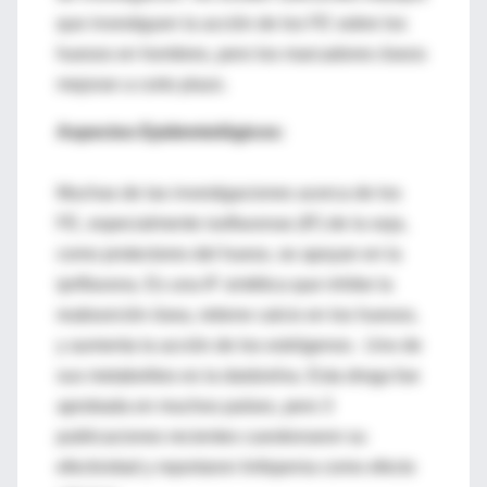
que investiguen la acción de los FE sobre los
huesos en hombres, pero los marcadores óseos
mejoran a corto plazo.
Aspectos Epidemiológicos:
Muchas de las investigaciones acerca de los
FE, especialmente isoflavonas (IF) de la soja,
como protectores del hueso, se apoyan en la
ipriflavona. Es una IF sintética que inhibe la
reabsorción ósea, retiene calcio en los huesos,
y aumenta la acción de los estrógenos . Uno de
sus metabolitos es la daidzeína. Esta droga fue
aprobada en muchos países, pero 3
publicaciones recientes cuestionaron su
efectividad y reportaron linfopenia como efecto