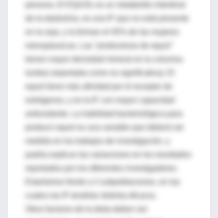
persona. El EQUOL es un metabolito intestinal
de la daidzeína, es una IF que no está presente
en la soja, y la forman el 45% de las mujeres
menopáusicas. Las "productoras de equol"
tienen mayor densidad mineral en la columna
lumbar (reportada como no significativa). El
equol tiene más afinidad por el receptor de
estrógenos, y es la IF con mayor capacidad
antioxidante. La habilidad bacteriológica para
producir equol es una variable que deberá ser
medida en los trabajos de investigación, y
podría explicar las variaciones en los resultados
reportados por los diferentes investigadores.
Estaríamos frente a 2 subpoblaciones, en las
cuales las IF tendrían distinta eficacia.
Otros factores de la dieta deben ser