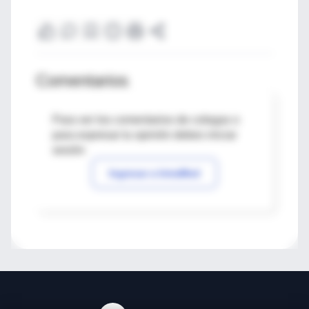
Comentarios
Para ver los comentarios de colegas o
para expresar tu opinión debes iniciar
sesión
Ingresar a IntraMed