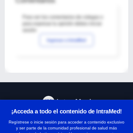
Comentarios
Para ver los comentarios de colegas o
para expresar tu opinión debes iniciar
sesión
Ingresar a IntraMed
¡Acceda a todo el contenido de IntraMed!
Centro de Ayuda
Regístrese o inicie sesión para acceder a contenido exclusivo
y ser parte de la comunidad profesional de salud más