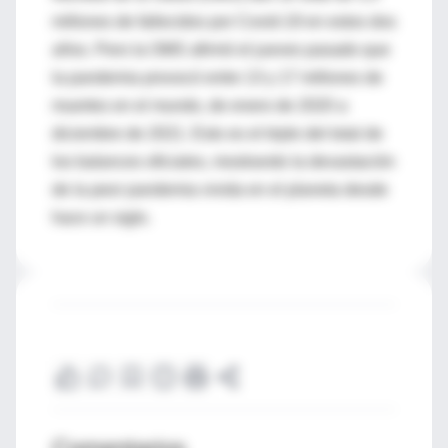
millones de fallecidos por Covid-19 en estos dos
años. Pero la OMS afirmó el jueves pasado que
la pandemia provocó entre 13 y 17 millones de
muertes en el mundo, de enero de 2020 a
diciembre de 2021. Esto es el triple del total de
los balances oficiales, mostrando la devastación
de la peor pandemia vivida en el planeta desde
hace un siglo.