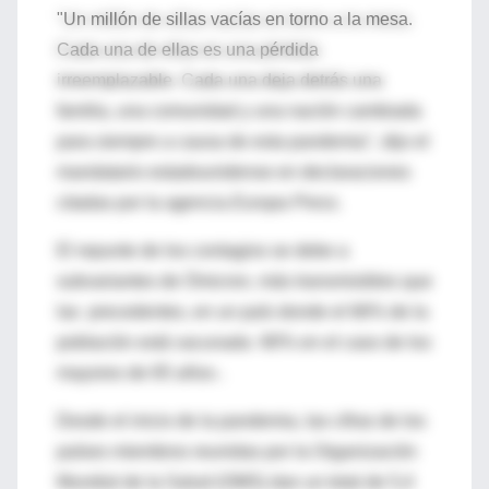
"Un millón de sillas vacías en torno a la mesa.
Cada una de ellas es una pérdida
irreemplazable. Cada una deja detrás una
familia, una comunidad y una nación cambiada
para siempre a causa de esta pandemia", dijo el
mandatario estadounidense en declaraciones
citadas por la agencia
Europa Press
.
El repunte de los contagios se debe a
subvariantes de Ómicron, más transmisibles que
las precedentes, en un país donde el 66% de la
población está vacunada -90% en el caso de los
mayores de 65 años-.
Desde el inicio de la pandemia, las cifras de los
países miembros reunidas por la Organización
Mundial de la Salud (OMS) dan un total de 5,4