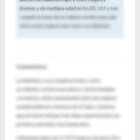
jóvenes y de mediana edad en los EE. UU. y con
complicaciones de accidente cerebrovascular
entre estas mujeres que viven con diabetes.
Comentarios
La diabetes y sus complicaciones, como
accidentes cerebrovasculares o enfermedades
coronarias, están aumentando entre las mujeres
estadounidenses menores de 65 años, mientras
que al mismo tiempo más niñas experimentan sus
primeros períodos más tempranos.
Utilizando datos de 17.377 mujeres de entre 20 y