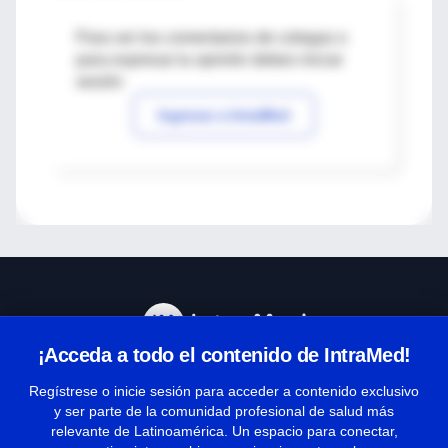
Para ver los comentarios de colegas o
para expresar tu opinión debes iniciar
sesión
Ingresar a IntraMed
¡Acceda a todo el contenido de IntraMed!
Centro de Ayuda
Regístrese o inicie sesión para acceder a contenido exclusivo
y ser parte de la comunidad profesional de salud más
relevante de Latinoamérica. Un espacio para conectar,
Términos y condiciones