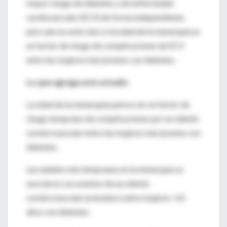
mayor riesgo de diabetes y de enfermedad
cardiovascular (ECV) de forma independiente,
pero aún no está claro si la edad de la menarquia es
un factor de riesgo de complicaciones de ECV
entre las mujeres más jóvenes con diabetes.
Lo que agrega este estudio
La edad de la menarquia parece ser un factor de
riesgo temprano de complicaciones por accidente
cerebrovascular entre las mujeres más jóvenes con
diabetes.
Las edades más tempranas en la menarquia se
asociaron con eventos de accidente
cerebrovascular prematuro entre mujeres <65
años con diabetes.