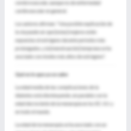
cerebrovascular, aunque no de enfermedad
cardiovascular en general.
Los autores afirman: "Una posible explicación de
la vía puede ser que [estas] mujeres estén
expuestas al estrógeno durante períodos más
prolongados, y la [menstruación] temprana se ha
asociado con niveles más altos de estrógeno".
Qué es lo que ya se sabe
La edad media de las complicaciones de la
diabetes está disminuyendo, en paralelo con la
edad decreciente de la menarquia en los EE. UU. y
en todo el mundo.
La edad de la menarquia se ha asociado con un