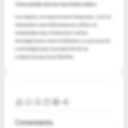
Cómo puede afectar la práctica clínica
Las mujeres con exposiciones tempranas, como la
menarquia a una edad temprana, deben ser
examinadas más a fondo para realizar
investigaciones sobre la diabetes y su prevención
y estrategias para la progresión de las
complicaciones de la diabetes.
Comentarios