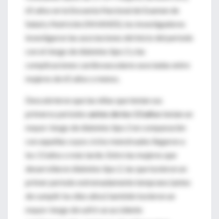
65 años en la Encuesta Nacional de Examen de
Salud y Nutrición (NHANES), los investigadores
investigaron las asociaciones del inicio del período
con el riesgo de diabetes tipo 2 y las
complicaciones cardiovasculares asociadas entre
mujeres de 65 años o menos.
Descubrieron que las niñas que tenían sus
primeros períodos
antes de los 13 años
tenían un
mayor riesgo de diabetes tipo 2 en comparación
con aquellas cuyos ciclos menstruales llegaron a
los 13 años o más tarde. Entre las mujeres que
desarrollaron diabetes tipo 2, las que tuvieron un
primer período extremadamente temprano (antes
de cumplir los diez años) también tuvieron un
mayor riesgo de sufrir un accidente