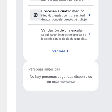
Medical Informatics and Decision
Making’ concluye que 2.970
mujeres deben ser estudiadas una
Procesan a cuatro médicos
vez para salvar una única vida.
Medidas legales contra la actitud
por abandonar una guardia
de abandono del puesto de trabajo.
pediátrica
Validación de una escala
Se validaron las tres categorías de
clínica de deshidratación
la escala clínica de deshidratación
para niños
en forma prospectiva en pacientes
ambulatorios atendidos en un
servicio de emergencia.
Ver más
Personas sugeridas
No hay personas sugeridas disponibles
en este momento