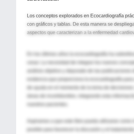
Los conceptos explorados en Ecocardiografía prác
con gráficos y tablas. De esta manera se despliega
aspectos que caracterizan a la enfermedad cardiov
En los últimos años la ecocardiografía ha sobrel
cesar. La necesidad de integrar los nuevos concept
análisis objetivo y depurado de las publicaciones de
evidencia que proporciona la ecocardiografía para 
de ayuda en el momento de la toma de decisiones. 
áreas de incertidumbre, integrando esta informació
nuestros pacientes.
Aspiramos a que este libro pueda utilizarse como 
posible para favorecer la discusión y el tratamient