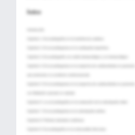
Índice
Introducción
Capítulo 1: Ecocardiografía en la insuficiencia cardiaca
Capítulo 2: El ecocardiograma en la cardiopatía isquémica
Capítulo 3: Ecocardiografía con estrés farmacológico y no farmacológico
Capítulo 4: El ecocardiograma en la sospecha de cardioembolia en paciente
que presentan un accidente cerebrovascular
Capítulo 5: El ecocardiograma en la sospecha de cardioembolia en paciente
con fibrilación auricular no valvular
Capítulo 6: La ecocardiografía en la evaluación de la valvulopatía mitral
Capítulo 7: El ecocardiograma en la valvulopatía aórtica
Capítulo 8: Prótesis valvulares cardíacas
Capítulo 9: Ecocardiografía en la endocarditis infecciosa