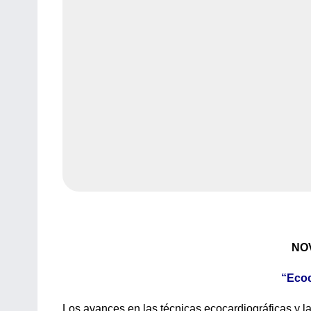
NO
“Ecoc
Los avances en las técnicas ecocardiográficas y la