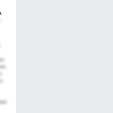
a
s
jor
ento
s
on
idad