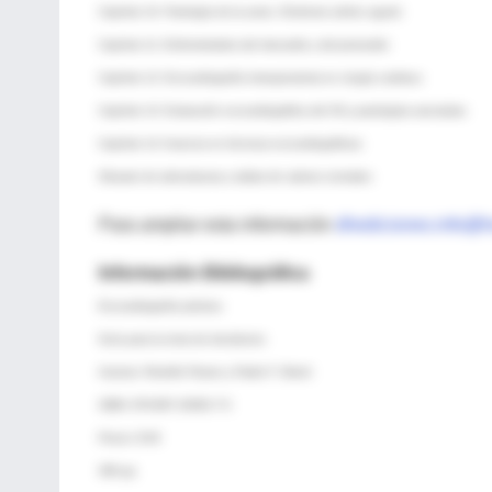
Capítulo 10: Patología de la aorta. Síndrome aórtico agudo
Capítulo 11: Enfermedades del miocardio y del pericardio
Capítulo 12: Ecocardiografía intraoperatoria en cirugía cardiaca
Capítulo 13: Evaluación ecocardiográfica del VD y patologías asociadas
Capítulo 14: Avances en técnicas ecocardiográficas
Glosario de abreviaturas y tablas de valores normales
Para ampliar esta información
dhediciones.info@ho
Información Bibliográfica
Ecocardiografía práctica
Guía para la toma de decisiones
Autores: Rodolfo Pizarro y Pablo F. Oberti
ISBN: 978-987-23092-7-5
Precio: $ 60
380 pp.