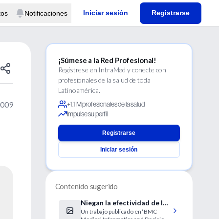
Iniciar sesión
Registrarse
tos
Notificaciones
¡Súmese a la Red Profesional!
Regístrese en IntraMed y conecte con
profesionales de la salud de toda
Latinoamérica.
2009
+1.1 M profesionales de la salud
Impulse su perfil
Registrarse
Iniciar sesión
Contenido sugerido
Niegan la efectividad de las
Un trabajo publicado en ‘BMC
mamografías