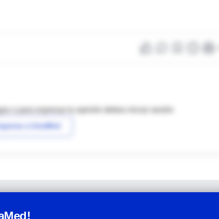
as o para expresar tu opinión debes iniciar sesión
ngresar a IntraMed
raMed!