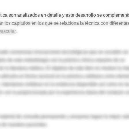
tica son analizados en detalle y este desarrollo se complement
n los capítulos en los que se relaciona la técnica con diferente
ascular.
levado numerosas innovaciones tecnológicas que se suceden sin
os de esta metodología con la práctica clínica requiere de un
 la literatura médica. El objetivo de este libro es mostrar la me
utilizarla en forma racional en la práctica cotidiana como elem
Intentamos enfatizar en la evidencia disponible así como en la
n con la proporcionada por la experiencia diaria del contacto c
material de consulta permanente y ansiamos lograr la mejor cal
o de nuestros pacientes.