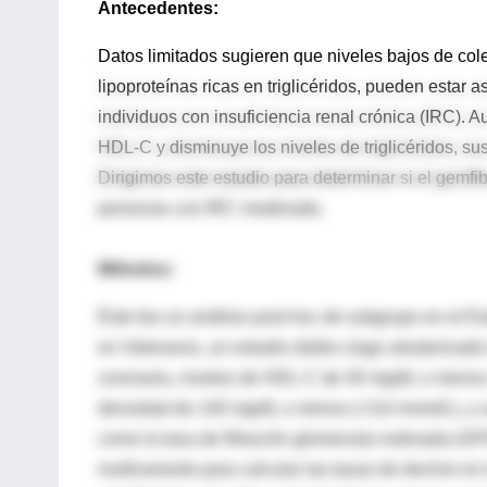
Antecedentes:
Datos limitados sugieren que niveles bajos de cole
lipoproteínas ricas en triglicéridos, pueden estar 
individuos con insuficiencia renal crónica (IRC). A
HDL-C y disminuye los niveles de triglicéridos, su
Dirigimos este estudio para determinar si el gemfib
personas con IRC moderada.
Métodos:
Éste fue un análisis post hoc de subgrupo en el E
en Veteranos, un estudio doble-ciego aleatorizad
coronaria, niveles de HDL-C de 40 mg/dL o menos (
densidad de 140 mg/dL o menos (=3,6 mmol/L), y un
como la tasa de filtración glomerular estimada (G
multivariante para calcular las tasas de declive e