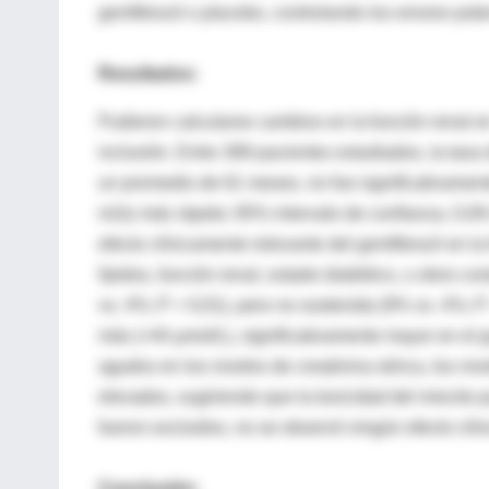
gemfibrozil o placebo, controlando los errores po
Resultados:
Pudieron calcularse cambios en la función renal en
inclusión. Entre 399 pacientes estudiados, la tasa 
un promedio de 61 meses, no fue significativament
m2/y más rápido; 95% intervalo de confianza, 0,09
efecto clínicamente relevante del gemfibrozil en la
lípidos, función renal, estado diabético, u otros 
vs. 4%; P = 0,01), pero no sostenida (9% vs. 4%; P
más (=44 µmol/L), significativamente mayor en el 
agudos en los niveles de creatinina sérica, los niv
elevados, sugiriendo que la toxicidad del miocito
fueron excluidos, no se observó ningún efecto clíni
Conclusión: