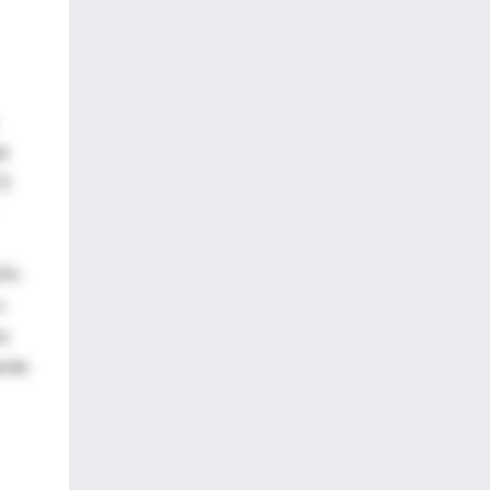
te
73
10%
o
os
ente