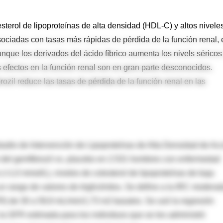
sterol de lipoproteínas de alta densidad (HDL-C) y altos nivele
asociadas con tasas más rápidas de pérdida de la función renal, 
unque los derivados del ácido fíbrico aumenta los nivels séricos
s efectos en la función renal son en gran parte desconocidos.
rozil reduce las tasas de pérdida de la función renal en las
studio de Intervención de Lipoproteínas de Alta Densidad de Ac
o del gemfibrozil vs. placebo en 2.531 hombres con enfermedad
=1,0 mmol/L), niveles de colesterol de lipoproteínas de baja
 rango de valores de triglicéridos. Se define a la IRC modera
FR) de 30 a 59,9 mL/min/1,73 m2 basales. Se usó la regresión
n la GFR estimada para los individuos que se les administró