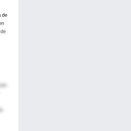
s de
en
 de
ción
da