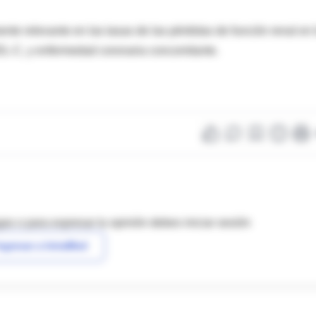
ente relevante en las tasas de las pérdidas de función renal en 
DL-C, y enfermedad coronaria concomitante.
as o para expresar tu opinión debes iniciar sesión
ngresar a IntraMed