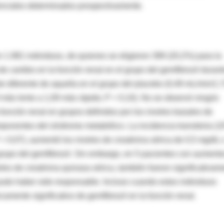
tenciales determinados prospectivamente.
 1.981 individuos, de quienes se eligieron 399 (20,2%) para la
de cambio en la función renal en el grupo del gemfibrozil duran
e diferente de aquella en el grupo del placebo (0,49 mL/min/1,
 más lento a 1,09 más rápido; P = 0,10). No se observó ningún
 función renal en grupos definidos por los niveles basales de
componentes del síndrome metabólico. La incidencia transitoria (
 = 0,07), aumentó los niveles de creatinina sérica de 0,5 mg/dL 
grupo del gemfibrozil. Sin embargo, en 5 pacientes con aument
eles de creatinina quinasa sérica, también fueron significativam
 pudo haber sido responsable. Incluso cuando estos individuos
camente significativo de gemfibrozil en la función renal.