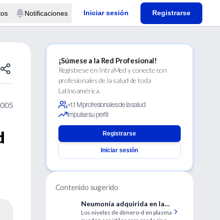
Iniciar sesión
Registrarse
tos
Notificaciones
¡Súmese a la Red Profesional!
Regístrese en IntraMed y conecte con
profesionales de la salud de toda
Latinoamérica.
2005
+1.1 M profesionales de la salud
Impulse su perfil
d
Registrarse
Iniciar sesión
Contenido sugerido
Neumonía adquirida en la
Los niveles de dímero-d en plasma
comunidad y predicción de