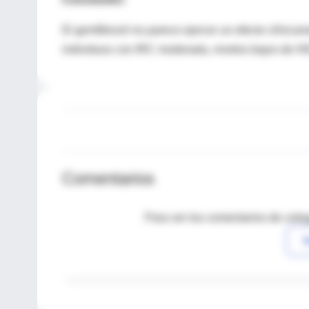
El gemfibrozil no parece ejercer un efecto clínicam
individuos con IRC moderada, niveles bajos de H
Comentarios
Para ver los comentarios de coleg
I