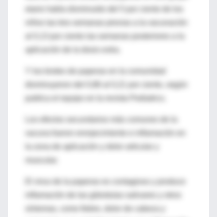
etario había disminuido del 5 por ciento de los
niños las tres semanas previas a la vacunación
al 0,13 por ciento las semanas posteriores a la
aplicación de la dosis extra.
Y los brotes de paperas en la comunidad
disminuyeron del 0,86 al 0,21 por ciento, según
publica el equipo en la revista Pediatrics.
Los efectos secundarios más comunes de la
vacuna fueron enrojecimiento e inflamación en
la zona de aplicación y dolor articular y
muscular.
El virus de la paperas es contagioso y produce
inflamación de las glándulas salivares y otros
síntomas, como fiebre, dolor de cabeza y