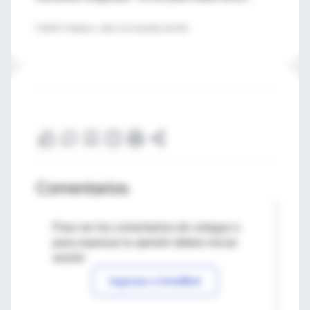
FUENTE: Pediatrics, online 5 de noviembre del 2012
Comentarios
Para ver los comentarios de colegas o
para expresar tu opinión debes iniciar
sesión
Ingresar a IntraMed