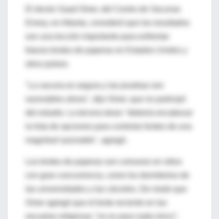
El doctor Saad Omer, del Centro de Vacunas
Emory, en Atlanta, consideró que los resultados
son una lección importante para enfrentar
futuros brotes de paperas en Estados Unidos y
otros países.
"La vacuna es segura y las pruebas son
razonables ahora", dijo Omer, que no participó
del estudio. La tercera dosis "debería encabezar
la lista de opciones para controlar brotes de una
magnitud razonable", agregó.
Los brotes de paperas son comunes en sitios
con gran concurrencia, como los dormitorios de
las universidades y las cárceles. De modo que
Omer agregó que el brote reciente en las
escuelas religiosas "no es para nada único".