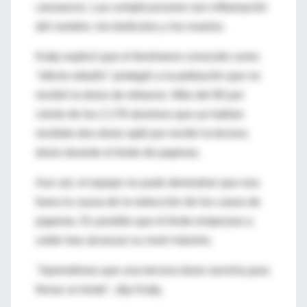
cansancio. Las complicaciones son inflamación
del cerebro, los testículos y los ovarios.
Kutty explicó que el fenómeno conocido como
"efecto rebaño" protegió a la población que no
recibió la dosis de refuerzo. Más del 80 por
ciento de los 2.178 alumnos que ya habían
recibido dos dosis optó por recibir la tercera
dosis durante el brote de paperas.
Aun así, el equipo no pudo demostrar que esa
fuera la causa de la reducción de los casos de
paperas. Es posible que el brote empezara a
ceder tras alcanzar su nivel máximo.
"Aprendimos que una tercera dosis serviría para
frenar un brote", dijo Kutty.