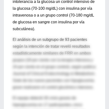
intolerancia a la glucosa un control intensivo de
la glucosa (70-100 mg/dL) con insulina por vía
intravenosa o a un grupo control (70-180 mg/dL
de glucosa en sangre con insulina por vía
subcutánea).
El análisis de un subgrupo de 93 pacientes
según la intención de tratar reveló resultados
estadísticamente similares de FRR en ambos
grupos (18 por ciento con la terapia intensiva y
24 por ciento en el grupo control), según publica
Journal of Clinical Endocrinology & Metabolism.
Siete de los nueve pacientes con hipoglucemia
grave realizaron el control glucémico intensivo.
El equipo detectó 30 crisis graves de
hiperglucemia en 17 participantes; cinco