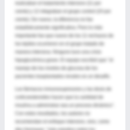
realizaban el tratamiento intensivo (11 por
ciento) y 12 integraban el grupo control (24 por
ciento). De nuevo, la diferencia no fue
estadísticamente significativa. Pero lo más
importante fue que nueve de los 11 rechazos de
los tejidos ocurrieron en el grupo tratado de
manera intensiva. Ninguno tuvo una crisis
hipoglucémica grave. El equipo escribió que "el
manejo de los niveles de glucosa de los
pacientes trasplantados renales es un desafío.
Los fármacos inmunosupresores y las dosis de
corticoesteroides hacen que la cantidad de
insulina a administrar sea un proceso dinámico".
Con estos resultados, los autores no
recomiendan el enfoque intensivo, sino, como
dijo Hermayer, "más estudios sobre los