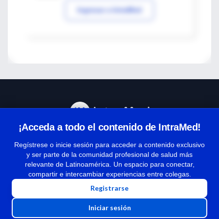
Ingresar a IntraMed
¡Acceda a todo el contenido de IntraMed!
Centro de Ayuda
Regístrese o inicie sesión para acceder a contenido exclusivo
y ser parte de la comunidad profesional de salud más
relevante de Latinoamérica. Un espacio para conectar,
Términos y condiciones
compartir e intercambiar experiencias entre colegas.
| Políticas de privacidad
Registrarse
| Todos los derechos reservados | Copyright 1997-2026
Iniciar sesión