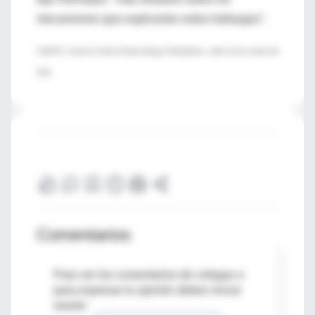
mecanismos que explicarían estos hallazgos".
FUENTE: Journal of Clinical Endocrinology & Metabolism, online 16 de octubre del
2012.
Comentarios
Para ver los comentarios de colegas o
para expresar tu opinión debes iniciar
sesión