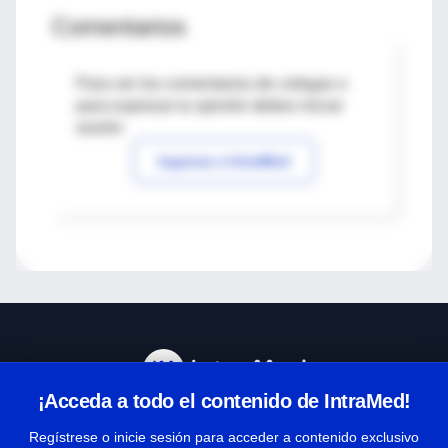
Comentarios
Para ver los comentarios de colegas o
para expresar tu opinión debes iniciar
sesión
Ingresar a IntraMed
¡Acceda a todo el contenido de IntraMed!
Centro de Ayuda
Regístrese o inicie sesión para acceder a contenido exclusivo