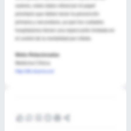
autores, estos datos refuerzan el papel
prioritario que deben tener la prevención
primaria y secundaria, ya que los cuidados
hospitalarios tienen una repercusión limitada en
el control de la mortalidad por infarto.
Webs Relacionadas
Medicina Clínica
http://db.doyma.es/