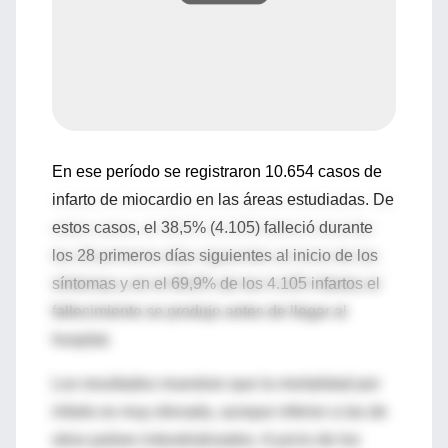
En ese período se registraron 10.654 casos de
infarto de miocardio en las áreas estudiadas. De
estos casos, el 38,5% (4.105) falleció durante
los 28 primeros días siguientes al inicio de los
síntomas y en el 69,9% de los 4.105 infartos el
fallecimiento se produjo antes de llegar al
hospital.
Los resultados muestran que la mortalidad por
infarto es muy elevada, aunque inferior a las de
otros países industrializados. A juicio de los