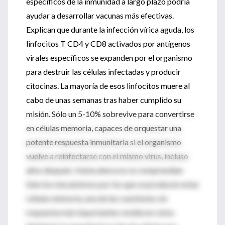
específicos de la inmunidad a largo plazo podría
ayudar a desarrollar vacunas más efectivas.
Explican que durante la infección vírica aguda, los
linfocitos T CD4 y CD8 activados por antígenos
virales específicos se expanden por el organismo
para destruir las células infectadas y producir
citocinas. La mayoría de esos linfocitos muere al
cabo de unas semanas tras haber cumplido su
misión. Sólo un 5-10% sobrevive para convertirse
en células memoria, capaces de orquestar una
potente respuesta inmunitaria si el organismo
vuelve a reinfectarse con el mismo virus, incluso
años después. Hasta ahora no se comprendían
bien los mecanismos por los que se producen estas
células memoria, una de las cuestiones sin
respuesta más importantes residía en cómo