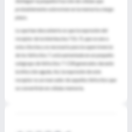
distinguir la pequeña fracción de células que
probablemente sobreviven en la memoria a largo
plazo.
Lo que han descubierto es que la expresión del
receptor de la interleucina 7 (IL-7), que se une a
esta citocina y es necesario para la supervivencia
de los linfocitos 7, está aumentada en un pequeño
subgrupo de linfocitos T CD8 generados durante
la infección aguda. Así, la expresión de este
receptor es un marcador de aquellos linfocitos que
se convertirán en células memoria.