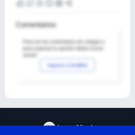
Comentarios
Para ver los comentarios de colegas o
para expresar tu opinión debes iniciar
sesión
Ingresar a IntraMed