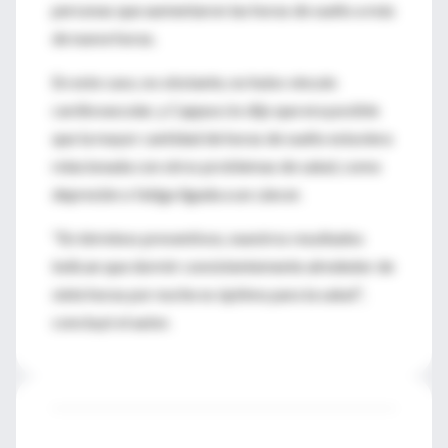
personas que aumentaron las horas de sueño a más
de nueve horas.
En este caso, no obstante, no hubo vínculo
cardiovascular, y Cappuccio dijo que era posible
que la mayor cantidad de horas de sueño estuviera
relacionada con otros problemas de salud, como
depresión o fatiga ligada a un cáncer.
"En términos preventivos, nuestros resultados
indican que dormir consistentemente alrededor de
siete horas por noche es óptimo para la salud",
concluyó el autor.