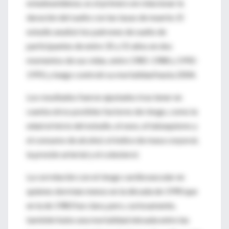
estadounidense, es el primero en relacionar la
duración del sueño con las tasas de muerte. El
estudio analizó los patrones de sueño de
participantes de entre 35 y 55 años en dos
momentos de sus vidas, entre 1985-1988 y 1992-
1993, y luego controló su mortalidad hasta 2004.
Los resultados fueron ajustados tras tener en
cuenta otros posibles factores de riesgo, como la
edad al inicio del estudio, el sexo, el tabaquismo y
el consumo de alcohol, el índice de masa corporal,
la presión arterial y el colesterol.
La correlación con el riesgo cardiovascular en
quienes dormían menos en la década de 1990 que
en la de 1980 fue clara, pero, curiosamente,
también hubo una mortalidad elevada entre las