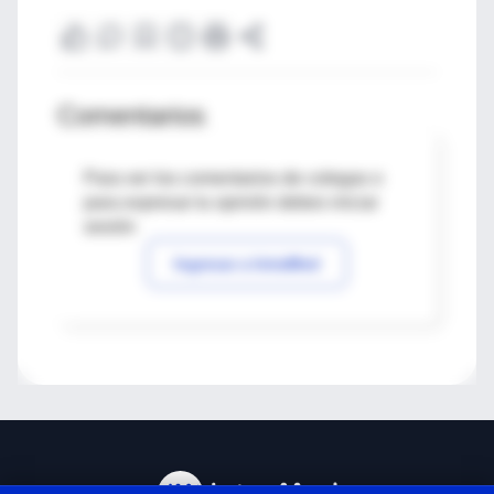
Comentarios
Para ver los comentarios de colegas o
para expresar tu opinión debes iniciar
sesión
Ingresar a IntraMed