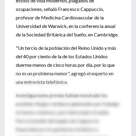
estilos de vida modernos, plagados de
ocupaciones, señaló Francesco Cappuccio,
profesor de Medicina Cardiovascular de la
Universidad de Warwick, en la conferencia anual
de la Sociedad Británica del Sueño, en Cambridge.
"Un tercio de la población del Reino Unido y más
del 40 por ciento de la de los Estados Unidos
duerme menos de cinco horas por día, por lo que
no es un problema menor", agregó el experto en
una entrevista telefónica.
Investigaciones previas habían mostrado los
posibles riesgos cardíacos generados por trabajar
en turnos rotativos y por interrumpir el sueño.
Pero el estudio del equipo de Cappuccio,
financiado por los gobiernos británico y