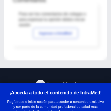
Para ver los comentarios de colegas o
para expresar tu opinión debes iniciar
sesión
Ingresar a IntraMed
¡Acceda a todo el contenido de IntraMed!
Centro de Ayuda
Regístrese o inicie sesión para acceder a contenido exclusivo
y ser parte de la comunidad profesional de salud más