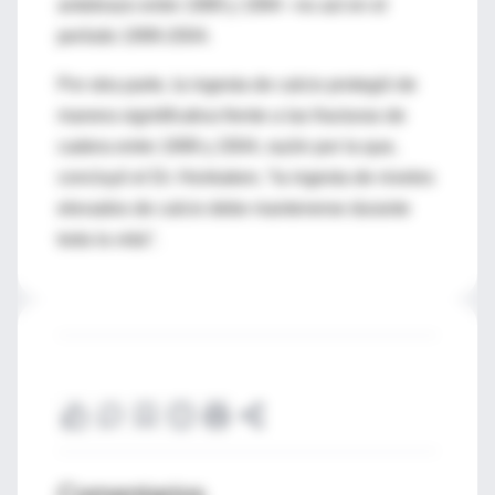
antebrazo entre 1989 y 1994 –no así en el
período 1999-2004.
Por otra parte, la ingesta de calcio protegió de
manera signitifcativa frente a las fracturas de
cadera entre 1999 y 2004, razón por la que,
concluyó el Dr. Honkaken, “la ingesta de niveles
elevados de calcio debe mantenerse durante
toda la vida”.
Comentarios