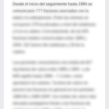
Desde el inicio del seguimiento hasta 1994 se
comunicaron 777 fracturas asociadas con la
edad y la osteoporosis. Entre las mismas se
incluyeron 279 localizadas a nivel del antebrazo
y 6 en la cadera. Concretamente, de las 835
fracturas totales comunicadas entre 1989 y
2004, 322 fueron del antebrazo y 28 de la
cadera.
Las pacientes consumieron una media de 827
mg diarios de calcio entre 1989 y 1994 –y de
848 mg/día hasta 1999–. Y si bien, como
apuntaron los autores, “la toma de calcio no
previno las fracturas en general en los períodos
1989-94 y 1999-2004”, los niveles de calcio más
elevados protegieron frente a las fracturas de