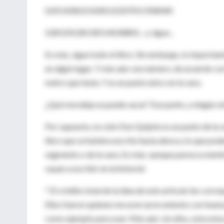
0,051428221428122207011928040
528120128130114030801... y sigue...
Es más, sigue todo el libro. Sin embargo, lo importan
en algún lugar. Y más aún: ese número, de acuerdo con
metro que tenía. Y es un punto único en la vara.
¿Qué moraleja se puede sacar? Ese punto, y ningún otro
Por supuesto, no sólo Don Quijote es un punto de la 
libro que se hubiera escrito hasta ahora y lo que pod
segmento o de la vara. Es más: aunque parezca mentira
vayan a escribir en la historia!
* El crédito total de la idea de este artículo les corr
Ellos fueron quienes me acercaron untexto con buena 
como ejemplo para usar. Más aún: sin ellos, esta nota 