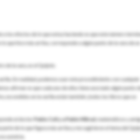
te a los efectos de lo que estoy haciendo es que este número termi
 lo que hice más arriba, corresponde a algún punto de la vara de u
 de la vara, es el Quijote.
varilla. En realidad, podemos usar este procedimiento con cualquier
emos afirmar es que cada uno de ellos tiene asociado algún punto d
, escondidos en la varilla están también ¡todos los libros que se
esponde al doctor
Pablo Coll y a Pablo Milrud
, matemáticos y amig
parte de lo que figura más arriba y me sugirieron el tema del Quij
no existiría.