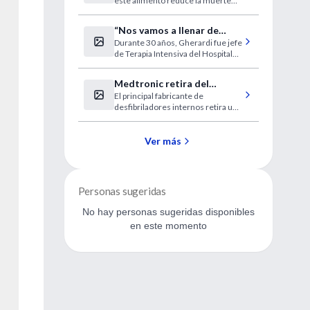
este alimento reduce la muerte
grasas
celular y la inflamación vascular
que se produce en el organismo
“Nos vamos a llenar de
tras la ingesta de grasas
Durante 30 años, Gherardi fue jefe
enfermos en estado
de Terapia Intensiva del Hospital
vegetativo”
de Clínicas.
Medtronic retira del
El principal fabricante de
mercado un cable de
desfibriladores internos retira un
desfibriladores (CDI)
cable con riesgo.
Ver más
Personas sugeridas
No hay personas sugeridas disponibles
en este momento