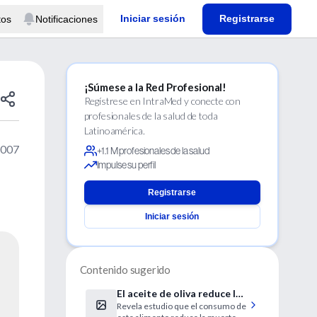
Iniciar sesión
Registrarse
tos
Notificaciones
¡Súmese a la Red Profesional!
Regístrese en IntraMed y conecte con
profesionales de la salud de toda
Latinoamérica.
2007
+1.1 M profesionales de la salud
Impulse su perfil
Registrarse
Iniciar sesión
Contenido sugerido
El aceite de oliva reduce los
Revela estudio que el consumo de
efectos negativos de las