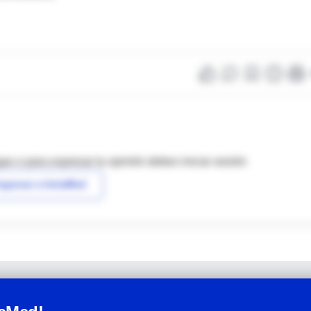
as o para expresar tu opinión debes iniciar sesión
ngresar a IntraMed