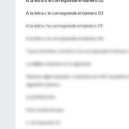
A la letra b le corresponde el número 02
A la letra c le corresponde el número 03
A la letra r le corresponde el número 19
A la letra s le corresponde el número 20,
Y para terminar, a la letra z le corresponde el número 
La
tabla
completa es la siguiente:
Veamos algún ejemplo: si quisiera escribir la palabra 
siguiente número:
0,1209021916
Esto resulta de que:
L corresponde 12