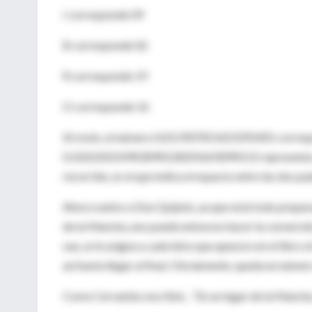
I corresponde 09
B corresponde 02
R corresponde 19
O corresponde 16
Al revés, el número 0,011907051421091401 correspo
0,102220210903090128201603090112 representa a las
recorrido, es el que indica el espacio entre las dos pa
Ahora vuelvo a Don Quijote, ya que está todo prepara
de la Mancha, uno puede entonces hacer la conversión
sea, se le asigna a cada letra que aparece en el libro
así hasta llegar al final. Obviamente, queda un núme
Como Cervantes escribió... “En un lugar de la Mancha.