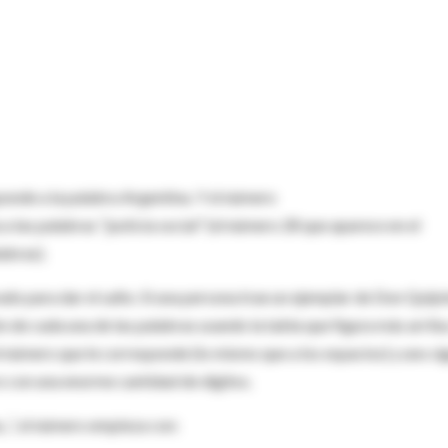
nde a la palabra Argentina. Y el número
 palabras “justicia social” (el número 28 que aparece en el
labras).
do para dar el salto. Si una persona trae un ejemplar de Don Quijo
 de cada una de las palabras usando la tabla que figura más arrib
 el número que le corresponde (lo mismo que a los espacios) y uno si
ro con una enorme cantidad de dígitos.
..”, el número empieza con: