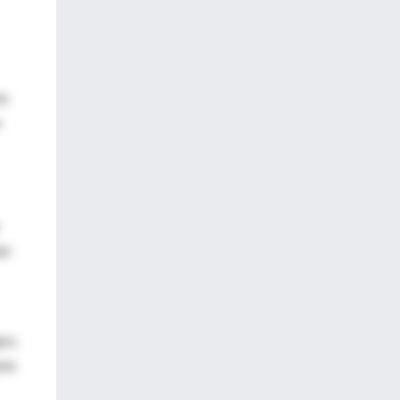
na
n
el
os.
ote