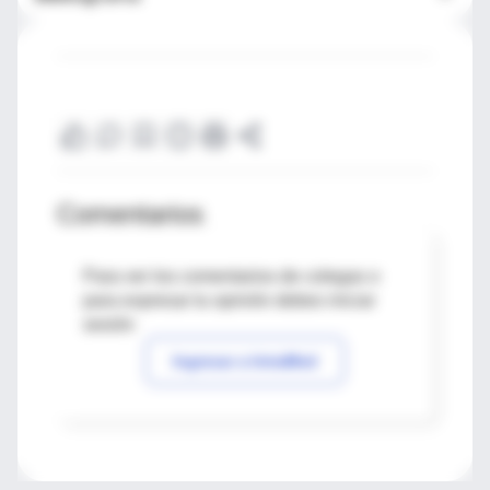
Comentarios
Para ver los comentarios de colegas o
para expresar tu opinión debes iniciar
sesión
Ingresar a IntraMed