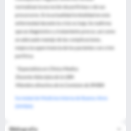
normalizan la excreción de porfirinas o de sus
precursores. En la actualidad la letalidad en esta
enfermedad durante la crisis es baja. Se reafirma
que un diagnóstico y tratamiento precoz, así como
un adecuado manejo de las complicaciones,
mejora la supervivencia de los pacientes con crisis
porfírica.
* Especialista en Clinica Medica
Docente Adscripta de la UBA
Miembro directivo de la Comision de SMIBA
Sociedad de Medicina Interna de Buenos Aires
(SMIBA)
Bibilografía