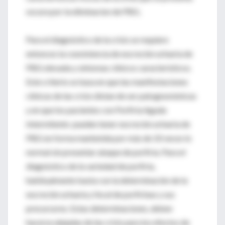
oscura por la eliminacion de PBG.
Para el diagnóstico de la crisis se requiere
entonces la coexistencia de excreción urinaria de
PBG elevada y síntomas clínicos característicos.
Este criterio se basa en que las manifestaciones
clínicas de las crisis distan de ser patognomónicas
y en que los pacientes con Porfiria Aguda
Intermitente pueden tener excreción urinaria de
PBG en forma mantenida por más de 10 veces lo
normal sin presentar ataque de porfiria. Para el
diagnóstico de la variedad de porfiria,
habitualmente basta con la determinación de la
excreción urinaria y fecal de porfirinas y sus
precursores. Estas determinaciones, deben
hacerse alejadas de las crisis para los efectos de