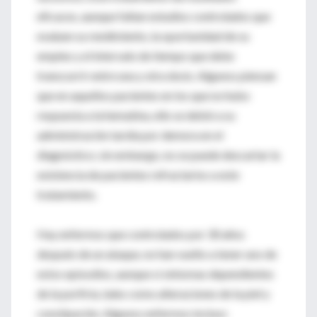
eficaces, aunque faltan estudios controlados que
evaluen su rendimiento, la oportunidad de su
empleo y el intervalo de tiempo que debe
transcurrir entre una y otra dosis. Algunos piensan
que en aquellos pacientes en los que no hubo
respuesta a la hematina, ello se debió a su
administración tardía por demora en el
diagnóstico; sin embargo, no se puede descartar la
existencia de pacientes refractarios a este
tratamiento.
Hay enfermos que controlados por 30 años
después de un ataque, no han vuelto a tener uno de
estos episodios, aunque sí síntomas dependientes
de la porfiria, tales como alteraciones de la piel y
constipación. Algunos enfermos incluso