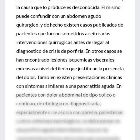
la causa que lo produce es desconocida. El mismo
puede confundir con un abdomen agudo
quirurgico, y de hecho existen casos publicados de
pacientes que fueron sometidos a reiteradas
intervenciones quirrugicas antes de llegar al
diagnostico de crisis de porfiria. En otros casos se
han encontrado lesiones isquemicas viscerales
extensas a nivel del ileon que justifican la presencia
del dolor. Tambien existen presentaciones clinicas
con sintomas similares a una pancratitis aguda. En
pacientes con dolor abdominal de tipo colico o
continuo, de etiologia no diagnosticada,
especialmente si se asocia con paresia, parestesias
y otros sintomaa neurologicos, se debe pensar en
una porfiria aguda intermitente y buscar las
caracteristicas fisicas de la orina que se presenta