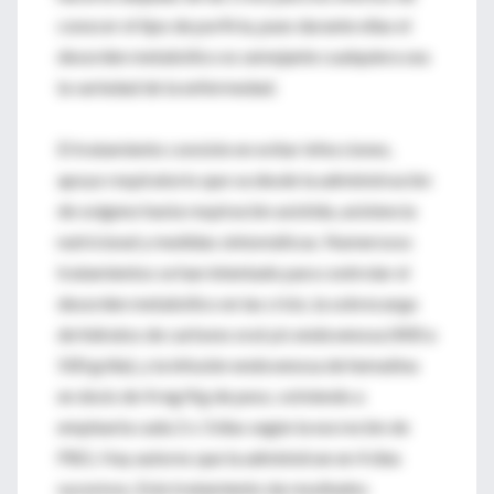
conocer el tipo de porfiria, pues durante ellas el
desorden metabólico es semejante cualquiera sea
la variedad de la enfermedad.
El tratamiento consiste en evitar infecciones,
apoyo respiratorio que va desde la administración
de oxígeno hasta respiración asistida, asistencia
nutricional y medidas sintomáticas. Numerosos
tratamientos se han intentado para controlar el
desorden metabólico en las crisis, la sobrecarga
de hidratos de carbono oral y/o endovenosa (400 a
500 g/día), y la infusión endovenosa de hematina
en dosis de 4 mg/Kg de peso, volviendo a
emplearla cada 2 o 3 días según la excreción de
PBG. Hay autores que la administran en 4 días
sucesivos, Este tratamiento da resultados