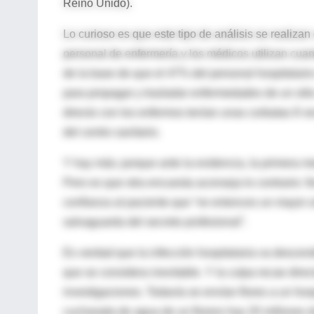
Reino Unido).
Lo curioso es que este tipo de análisis se realizan 
personal de enfermería y los médicos utilizan cuan
de la base de que el 47% del personal hospitalario 
para propagar y trasladar enfermedades de un sitio
directo con los enfermos tenían unas corbatas 8 v
del centro sanitario.
Y hay más; porque ante la evidencia, la primera me
Pero es que otra encuesta aconseja lo contrario: l
confianza al paciente que “ve entonces un mayor a
salvaguarda del secreto profesional”.
Es verdad que la infección hospitalaria va descend
que se considera inevitable. Y la culpa recae dire
investigaciones. Todavía se envían flores a un ho
cucharada de agua de un florero hay 20 millones d