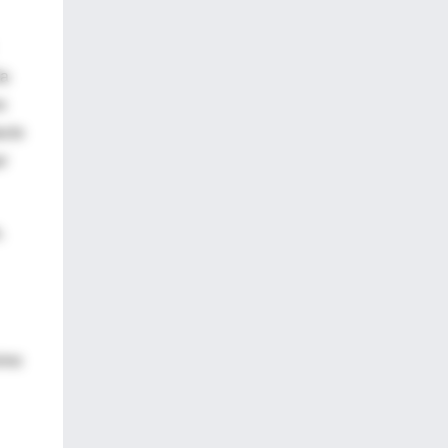
ía
o
acto
r
.
nimo