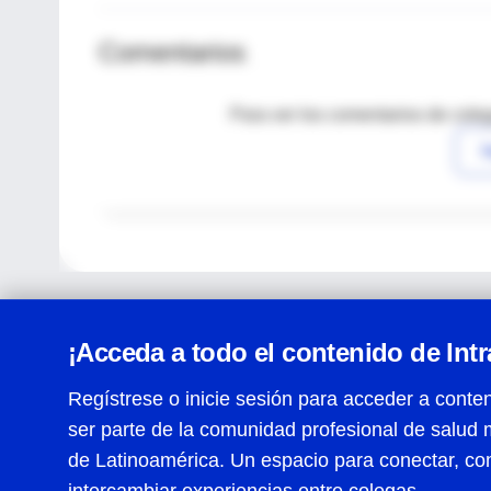
Comentarios
Para ver los comentarios de coleg
I
¡Acceda a todo el contenido de Int
Regístrese o inicie sesión para acceder a conten
ser parte de la comunidad profesional de salud 
Centro de Ayuda
de Latinoamérica. Un espacio para conectar, co
Términos y condiciones
| Políticas de privacidad
| Todos