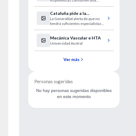
esqueléticas consumen una
tercera parte de los presupuestos
sanitarios”
Cataluña pide a la
La Generalitat alerta de que no
desesperada médicos
tendrá suficientes especialistas
extranjeros sin homologar
este verano.
Mecánica Vascular e HTA
Universidad Austral
Ver más
Personas sugeridas
No hay personas sugeridas disponibles
en este momento