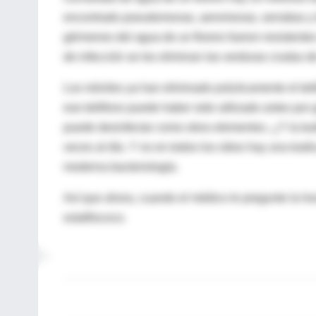
encontrado pseudomonas, aeromonas, serratias y to
gérmenes del agua de un florero fueron resistente
de infección se les eliminan las verduras crudas de
Los móviles ya han eliminado prácticamente el tel
ese teléfono puede haber sido utilizado antes por 
puede desinfectar como otros elementos. ¿Y la toal
veces al día. Y no en todos los sitios hay una toal
moderna bacteriología.
Así que ahora, cuando el médico le pregunte la hor
estafilococo.