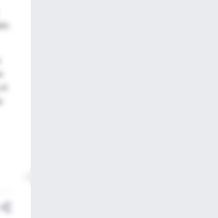
les
e
e
y 6
e