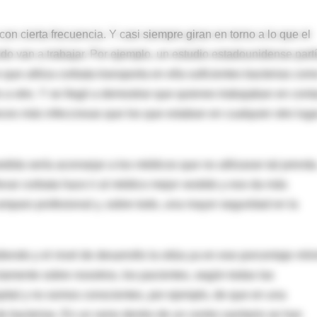
con cierta frecuencia. Y casi siempre giran en torno a lo que el
do van a trabajar. Por ejemplo, un estudio estadounidense part
que utiliza corbata transporta en ella suficientes bacterias com
 a otro. Y se llegó a demostrar que quienes trabajaban en cont
eces más infecciosas que los que estaban en cualquier otro luga
dida sería aconsejar a los médicos que no utilizaran tal prenda
levar corbata hace ir al médico mejor vestido y eso da más
mparo profesional y, sobre todo, una mayor seguridad en la
iendo y el nivel de desarrollo la sitúa ya en ese porcentaje mí
ctamente sobre nosotros, los pacientes, según todas las
spital y no somos conscientes, por ejemplo, de que en una
e bacterias. En un ramo dentro de un centro sanitario se han