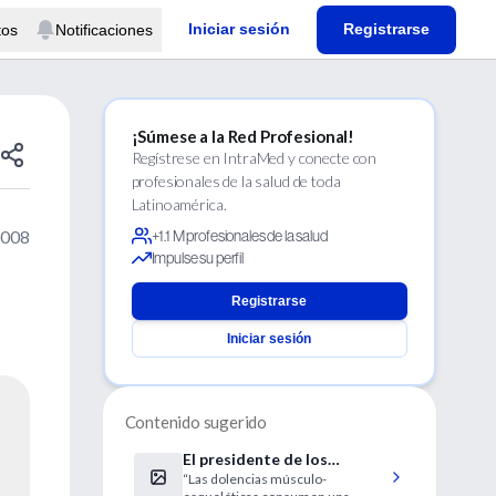
Iniciar sesión
Registrarse
tos
Notificaciones
¡Súmese a la Red Profesional!
Regístrese en IntraMed y conecte con
profesionales de la salud de toda
Latinoamérica.
2008
+1.1 M profesionales de la salud
Impulse su perfil
Registrarse
Iniciar sesión
Contenido sugerido
El presidente de los
“Las dolencias músculo-
traumatólogos europeos