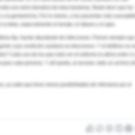
da una serie llamativa de otras bacterias. Baste decir que los
s a la gentamicina. Por lo mismo, a los pacientes más susceptib
 la dieta, especialmente el tomate, el rábano y el apio.
éfono fijo, fuente abundante de infecciones. Piense siempre qu
gente cuya condición sanitaria se desconoce. Y el teléfono no s
la? Cada uno de los que está con el enfermo la utiliza entre 4 
la para cada persona. Y allí queda, al secarse, todo un archivo d
a, ya sabe que tiene menos posibilidades de infectarse por el