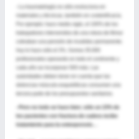
–La traumatología no sólo evoluciona en
materiales y técnicas, también en coste/eficacia.
Por ejemplo: hace medio siglo, el 100% de los
trabajadores intervenidos de una rotura de fémur
cobraban una pensión de invalidez permanente;
hoy lo hace sólo el 3%. Somos 35.000
profesionales operando en todo el continente y
cada año se incorporan 500 más. Las
autoridades deben tener en cuenta que las
dolencias músculo-esqueléticas consumen una
tercera parte de los presupuestos sanitarios.
–Pero no todo se hace bien; sólo un 23% de
los pacientes con fractura de cadera recibe
tratamiento para la osteoporosis…