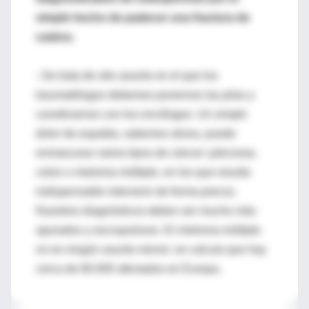
simple hecho de padecer una fractura de
cadera.
–Se trata de otro asunto en el que los
traumatólogos debemos ponernos las pilas y
coordinarnos con los oncólogos. Un simple
dolor de espalda, sabemos ahora, puede
enmascarar varios tipos de cáncer: páncreas,
colon o mieloma múltiple, en los que resulta
indispensable intervenir de forma precoz.
Nuestros diagnósticos deben ser mucho más
apurados y escrupulosos. El mieloma múltiple
no es ningún asunto menor; se calcula que hay
cerca de 80.000 afectados en Europa.