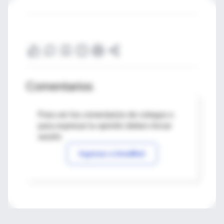
Comentarios
Para ver los comentarios de colegas o
para expresar tu opinión debes iniciar
sesión
Ingresar a IntraMed