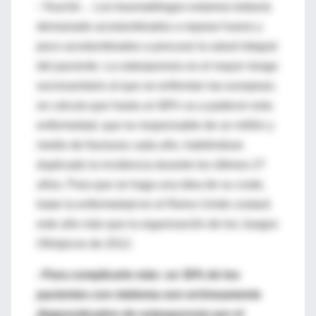
–Touché… Los traumatólogos estamos todavía
demasiado acostumbrados a reparar hueso y
poco acostumbrados a procurar la salud integral
del paciente. La osteoporosis es el mayor riesgo
sociosanitario al que se enfrentan las europeas;
se calcula que hasta un 68% va a padecer esta
enfermedad, que es responsable de un millón y
medio de fracturas cada año, habiéndose
duplicado la incidencia durante los últimos 27
años. Para que se haga una idea de su coste,
tratar la enfermedad en el Reino Unido costará
este año más que la organización de los Juegos
Olímpicos de 2012.
–Para complicarlo más: un 30% de los
pacientes con mieloma son erróneamente
diagnosticados de osteoporosis por el