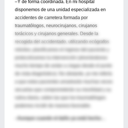
–Y de forma coordinada. En mi hospital
disponemos de una unidad especializada en
accidentes de carretera formada por
traumatólogos, neurocirujanos, cirujanos
torácicos y cirujanos generales. Desde la
recogida del accidentado, utilizando ecógrafos
móviles, planificamos el ingreso del paciente y
protocolizamos la intervención (ahorrándonos
mucho tiempo de andar a ciegas desde el punto
de vista diagnóstico). No obstante, yo me refería
a que estos pacientes arrastrarán muchas veces
secuelas que comprometerán su movilidad y su
rutina diaria, sobre las que los traumatólogos
podemos incidir de manera favorable.
–Aunque cuando el daño ya está hecho…