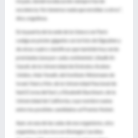
mi país, donde la educación siempre fue de
excelencia. No tenemos nada que envidiar a otros",
dice, orgullosa.
En la puerta de la sede de la Unesco en París
cuelga un póster gigante con la foto de Elgoyhen y
de otras cuatro científicas que también hoy serán
premiadas (una por cada continente): Lihadh Al-
Gazali, de la Universidad de Emiratos Arabes
Unidos; Ada Yonath, del Instituto Weizmann de
Israel; Narry Kim, de la Universidad Nacional de
Seúl (Corea del Sur), y Elizabeth Backburn, de la
Universidad de California, cuyo nombre suena
entre los posibles candidatos al Premio Nobel.
Ayer, en una de las salas de ese organismo, otra
argentina, la doctora en Biología Carolina