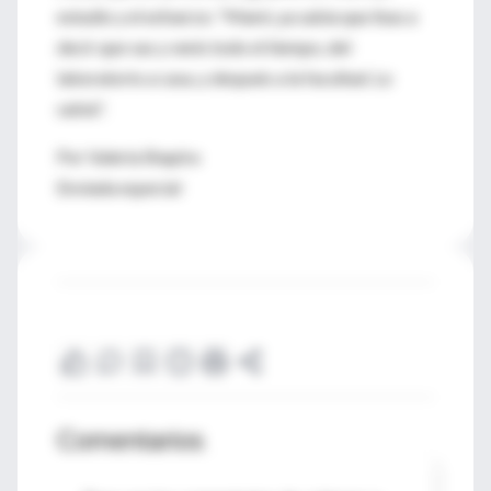
estudio y el esfuerzo: "Mami, ya sabía que ibas a
decir que vas y venís todo el tiempo, del
laboratorio a casa, y después a la facultad. Lo
sabía".
Por Valeria Shapira
Enviada especial
Comentarios