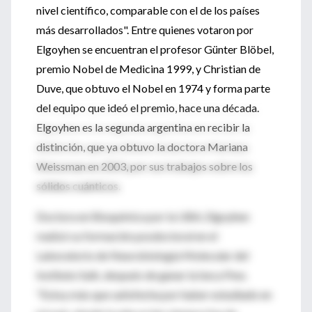
nivel científico, comparable con el de los países
más desarrollados". Entre quienes votaron por
Elgoyhen se encuentran el profesor Günter Blöbel,
premio Nobel de Medicina 1999, y Christian de
Duve, que obtuvo el Nobel en 1974 y forma parte
del equipo que ideó el premio, hace una década.
Elgoyhen es la segunda argentina en recibir la
distinción, que ya obtuvo la doctora Mariana
Weissman en 2003, por sus trabajos sobre los
sólidos cuánticos.
Doctora en Bioquímica por la UBA, Elgoyhen
realizó su formación posdoctoral en el
Laboratorio de Neurobiología Molecular del
Instituto Salk, después de ganar la beca Pew.
"Estoy más que satisfecha por haber estudiado en