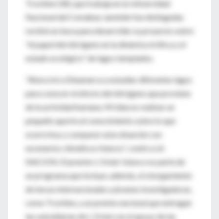
Trochine (30), que trabaja en la Universidad
Nacional del Comahue, también fue distinguida:
recibió un beca para desarrollar su proyecto sobre
"el papel del nitrógeno en la dinámica trófica y el
estado ecológico" de lagos templados.
"Ahora iré a Dinamarca a estudiar diferentes lagos
para conocer el efecto del nitrógeno que proviene
de la actividad humana. Mi idea es realizar un
pequeño aporte al conocimiento sobre lo que
ocurre hoy y comparar esta situación con
escenarios climáticos futuros", contó a LA
NACION. El premio L Oréal-Unesco es parte de
un programa que incluye, además, el otorgamiento
de becas internacionales a jóvenes investigadoras,
como Trochine, y un premio nacional que entregan
las subsidiarias de L Oréal con el apoyo de las