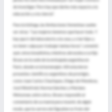
de investigar. Pero hay que darles más espacio a la
educación y a la ciencia".
Para la bióloga, las limitaciones femeninas suelen
ser otras: "Las mujeres tenemos que hacer todo. Y
hay que ir del laboratorio a la casa, y criar hijos y
no tener culpa por trabajar tantas horas", comentó
ayer, emocionadísima, mientras abrazaba a su hijo
Bruno en la sede de la embajada argentina en
París, donde se la homenajeó. Allí estuvieron
presentes científicos argentinos de prestigio,
como Juan Carlos Chachques, Diego de Mendoza,
José Weisfreid, Norma Sánchez y Mariana
Weissman, entre otros. Bruno respondió al
comentario de su mamá para resumir, de algún
modo, que la carrera de Elgoyhen es fruto del