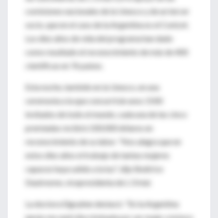
comisiones nacionales de la Unesco y de un tercer
socio, que en el caso de la Argentina es el Conicet.
Los diez años de vida del programa han dado
como resultado el reconocimiento de más de 400
científicas en 76 países.
Esta noche, también en la Unesco, en una
ceremonia a la que concurrirán unos 1500
invitados de todo el mundo, cada una de las cinco
premiadas recibirá 100.000 dólares en
reconocimiento de su labor. "Nos alegra que en
estos diez años el trabajo de tantas mujeres
capaces haya salido a la luz", dijo Beátrice
Dautresme, vicepresidenta de L Oréal.
La doctora Elgoyhen destacó: "En la Argentina
jamás me sentí discriminada por ser mujer a la hora