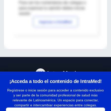
Para ver los comentarios de colegas o
para expresar tu opinión debes iniciar
sesión
Ingresar a IntraMed
¡Acceda a todo el contenido de IntraMed!
Centro de Ayuda
Regístrese o inicie sesión para acceder a contenido exclusivo
y ser parte de la comunidad profesional de salud más
relevante de Latinoamérica. Un espacio para conectar,
Términos y condiciones
compartir e intercambiar experiencias entre colegas.
| Políticas de privacidad