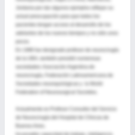
Jordania por dar algunos ejemplos reflejan su
actual preocupación para que todos los
pacientes tengan acceso al desarrollo de los
adelantos de los nuevos tiempos y no sólo unos
pocos.
En 1986 fue designado profesor de neurocirugía
de la UBA, también presidió numerosas
sociedades: Asociación Argentina de
neurocirugía, Federación Latinoamericana de
Sociedades neuroquirúrgicas y la World
Federation of Neurosurgical Societies.
Actualmente es Profesor Consultor del Servicio
de Neurocirugía del Hospital de Clínicas de
Buenos Aires.
Incansable capacidad de trabajo, inteligencia