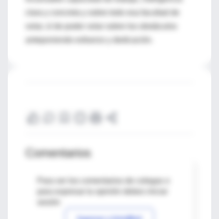
clara y concreta y sobre todo esa facultad de
volar, sí de poder volar sobre los obstáculos
anteponiendo esfuerzo y dedicación.
Comentarios
Para ver los comentarios de colegas o
para expresar tu opinión debes iniciar
sesión
Ingresar a IntraMed