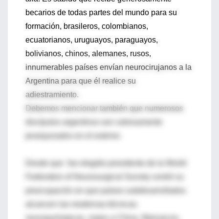
becarios de todas partes del mundo para su
formación, brasileros, colombianos,
ecuatorianos, uruguayos, paraguayos,
bolivianos, chinos, alemanes, rusos,
innumerables países envían neurocirujanos a la
Argentina para que él realice su
adiestramiento.
Debemos mencionar también que numerosos
discípulos argentinos son valiosamente
jerarquizados en el exterior.
Desde que fue elegido presidente de la World
Federation of Neurosurgical Society centró su
preocupación en que países subdesarrollados
alcancen las modernas técnicas
neuroquirúrgicas, viajes a China, Marruecos,