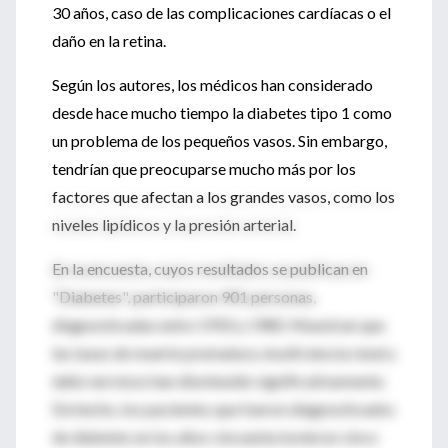
30 años, caso de las complicaciones cardíacas o el
daño en la retina.
Según los autores, los médicos han considerado
desde hace mucho tiempo la diabetes tipo 1 como
un problema de los pequeños vasos. Sin embargo,
tendrían que preocuparse mucho más por los
factores que afectan a los grandes vasos, como los
niveles lipídicos y la presión arterial.
En la encuesta, cuyos resultados se publican en
"Diabetes", participaron 901 personas,
diagnosticadas entre 1950 y 1980. Muestran que
las tasas de muerte prematura, insuficiencia renal y
daño nervioso han disminuido significativamente.
De hecho, los pacientes que fueron diagnosticados
de diabetes en los años cincuenta tuvieron cinco