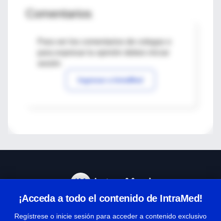
Comentarios
Para ver los comentarios de colegas o
para expresar tu opinión debes iniciar
sesión
Ingresar a IntraMed
¡Acceda a todo el contenido de IntraMed!
Centro de Ayuda
Regístrese o inicie sesión para acceder a contenido exclusivo