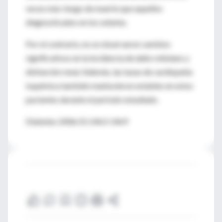
veces más riesgo de muerte que aquellos
diagnosticados en los setenta.
Por el contrario, no se observaron cambios
significativos en la incidencia de daño retiniano y
disfunción renal. Además, las tasas de cardiopatía
isquémica también mantuvieron estables en estos
pacientes durante el período estudiado.
Diabetes 2006;55:1463-1469