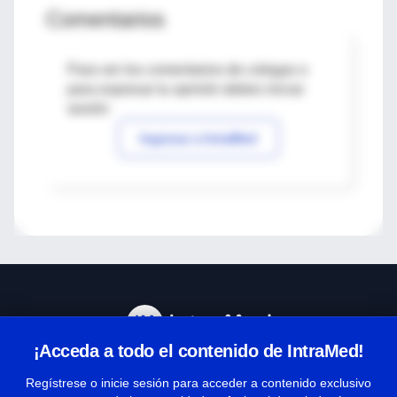
Comentarios
Para ver los comentarios de colegas o
para expresar tu opinión debes iniciar
sesión
Ingresar a IntraMed
¡Acceda a todo el contenido de IntraMed!
Centro de Ayuda
Regístrese o inicie sesión para acceder a contenido exclusivo