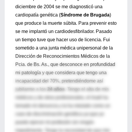
diciembre de 2004 se me diagnosticó una
cardiopatía genética (
Síndrome de Brugada
)
que produce la muerte súbita. Para prevenir esto
se me implantó un cardiodesfibrilador. Pasado
un tiempo tuve que hacer uso de licencia. Fui
sometido a una junta médica unipersonal de la
Dirección de Reconocimientos Médicos de la
Pcia. de Bs. As., que desconoce en profundidad
mi patología y que considera que tengo una
incapacidad del 70%, pretendiéndome así
jubilarme a los
24 años
. Tengo el alta de mis
médicos y de otros profesionales, el Inadi ha
tomado mi denuncia y la ha rotulado como un
caso de discriminación genética ya que yo
puedo ejercer mi profesión sin ningún
impedimento. Tengo la necesidad de que mis