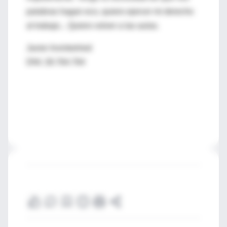
palabras hagan eco, quiero ejercer mi derecho
al trabajo... Quiero volver a las aulas.
Javier Invinkelried
DNI: 28.764.764