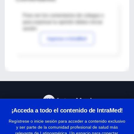
Para ver los comentarios de colegas o
para expresar tu opinión debes iniciar
sesión
Ingresar a IntraMed
¡Acceda a todo el contenido de IntraMed!
Centro de Ayuda
Regístrese o inicie sesión para acceder a contenido exclusivo
y ser parte de la comunidad profesional de salud más
relevante de Latinoamérica. Un espacio para conectar,