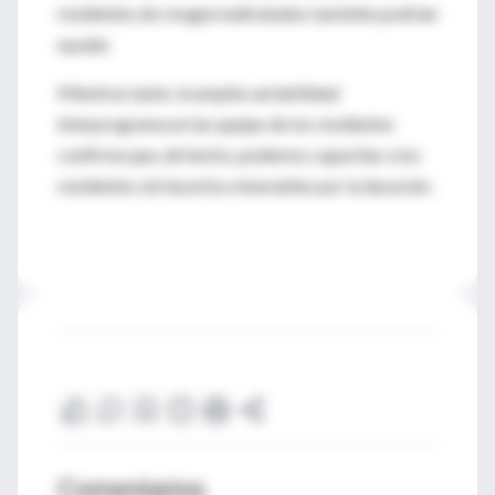
residentes de cirugía maltratados también podrían
ayudar.
Mientras tanto, la amplia variabilidad
interprograma en las quejas de los residentes
confirma que, de hecho, podemos capacitar a los
residentes sin hacerlos miserables por la duración.
Comentarios