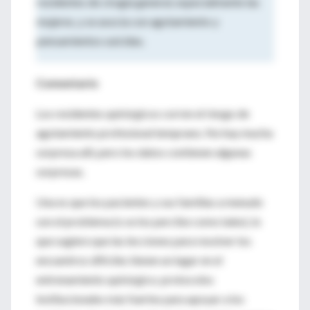
residentes de cirugía general, especialmente las
mujeres, y se asocia con agotamiento y
pensamientos suicidas.
Comentario
Los residentes quirúrgicos corren el riesgo de
agotamiento profesional temprano. No hay mucha
sorpresa allí, pero los datos contienen algunas
sorpresas.
Una es que los pacientes y sus familias a menudo
son el problema (o se los percibe como tales), lo
que sugiere que las lecciones para resolver los
encuentros difíciles tienen un lugar en el
entrenamiento quirúrgico; protocolos
institucionales más fuertes para apoyar a los