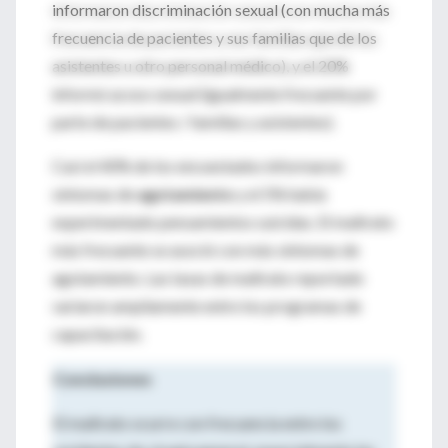
informaron discriminación sexual (con mucha más
frecuencia de pacientes y sus familias que de los
asistentes u otro personal médico), y el 20%
informó acoso sexual (igualmente frecuente por
parte de pacientes / familias y asistentes).
Casi el 40% de los encuestados informaron
síntomas de
agotamiento
y el 5% había
experimentado pensamientos suicidas. El maltrato
más frecuente se asoció con más síntomas de
agotamiento. Las tasas de maltrato reportado
variaron ampliamente entre los programas de
capacitación.
Conclusiones
El maltrato ocurre con frecuencia entre los