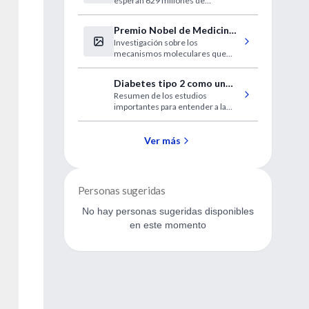
esperan 629 millones de
de la diabetes
pacientes en todo el mundo para
2040
Premio Nobel de Medicina y
Investigación sobre los
Fisiología 2019
mecanismos moleculares que
subyacen en la forma en que las
células se adaptan a las
Diabetes tipo 2 como un
variaciones en el suministro de
Resumen de los estudios
estado clínico reversible
oxígeno
importantes para entender a la
diabetes tipo 2 como un esto
clínico reversible
Ver más
Personas sugeridas
No hay personas sugeridas disponibles
en este momento