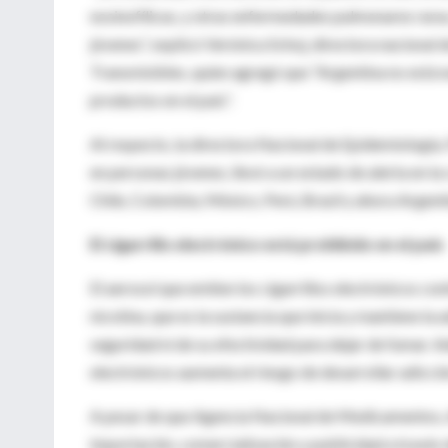
eosinofílicas, y otras enfermedades pulmonares raras
jóvenes”, explicó Verónica Schoj, directora naciona
Transmisibles, quien agregó que “Argentina no está e
productos en el país”.
Al respecto, la directora Nacional de Epidemiología, 
en personas jóvenes, llevó a un estado de alerta en 
Chile, Colombia, México, Perú, Brasil y ahora Argenti
El cigarrillo electrónico está prohibido en el país
El aerosol que emiten los cigarrillos electrónicos c
nicotina, que es la sustancia que inicia y mantiene la 
seguridad ni de su efectividad para dejar de fumar. 
electrónicos aumenta el riesgo de desarrollar adicción
A pesar de que Agencia Nacional de Medicamentos,
importación, comercialización y publicidad a través 