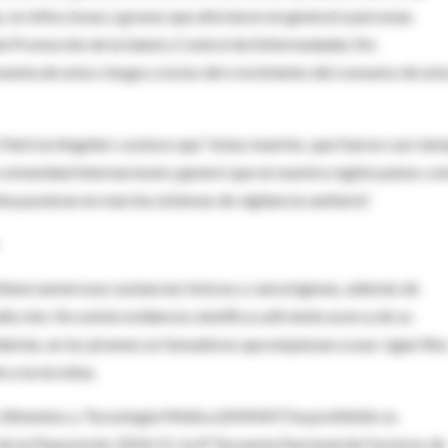
, no infecciosas y graves que afectaron en general a personas
l de Promoción de la Salud y Control de Enfermedades No
xenta de estos riesgos a la luz del crecimiento del consumo de est
Patricia Angeleri, sostuvo que “estas muertes, que fueron casi sie
la comunidad internacional y generó que en nuestra región países c
na pusieran en marcha sistemas de vigilancia sanitaria”.
ontiene numerosas sustancias tóxicas y cancerígenas, además de
adicción. No existe evidencia científica suficiente acerca de su
Además, en los jóvenes no fumadores que empiezan a usar cigarrillo
 a la nicotina.
 Alimentos y Tecnología Médica (ANMAT) ha prohibido su
de la Disposición 3226/11, la 4° Encuesta Nacional de Factores de