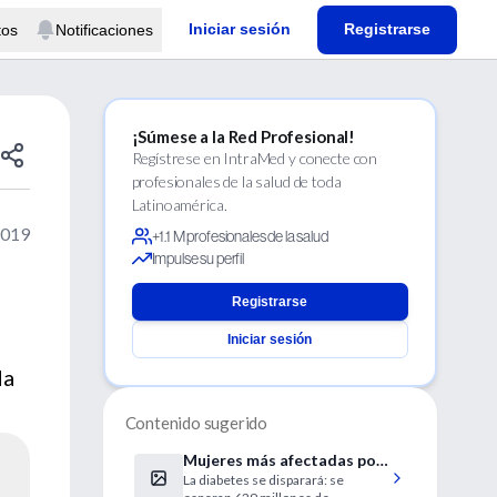
Iniciar sesión
Registrarse
tos
Notificaciones
¡Súmese a la Red Profesional!
Regístrese en IntraMed y conecte con
profesionales de la salud de toda
Latinoamérica.
2019
+1.1 M profesionales de la salud
Impulse su perfil
Registrarse
Iniciar sesión
da
Contenido sugerido
Mujeres más afectadas por
La diabetes se disparará: se
complicaciones vasculares