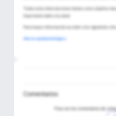
Todas estas intervenciones tienen como objetivo des
importante daño a la salud.
Para mayor información acceder a los siguientes vínc
Alerta epidemiológica
Comentarios
Para ver los comentarios de coleg