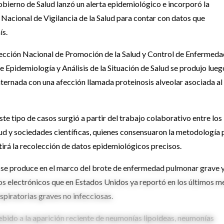
Gobierno de Salud lanzó un alerta epidemiológico e incorporó la
 Nacional de Vigilancia de la Salud para contar con datos que
ís.
irección Nacional de Promoción de la Salud y Control de Enfermed
 Epidemiología y Análisis de la Situación de Salud se produjo lueg
internada con una afección llamada proteinosis alveolar asociada al
ste tipo de casos surgió a partir del trabajo colaborativo entre los
ud y sociedades científicas, quienes consensuaron la metodología 
irá la recolección de datos epidemiológicos precisos.
s, se produce en el marco del brote de enfermedad pulmonar grave 
los electrónicos que en Estados Unidos ya reportó en los últimos m
piratorias graves no infecciosas.
ebido a la aparición reciente de neumonías lipoideas, neumonías