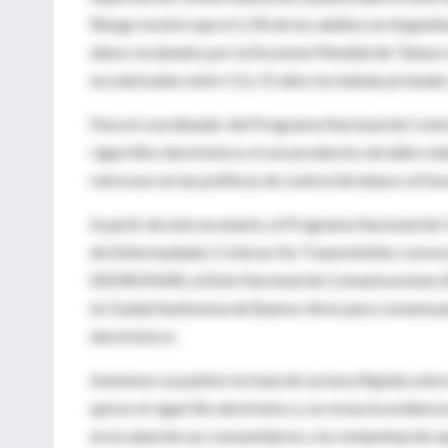
Riesgo mostró que el 1,1% de los adultos en Argentin
datos recabados por la Encuesta Mundial de Tabaco 
escolarizados entre 13 y 15 años los habían probado
Para el coordinador del Programa Nacional de Contro
cigarrillos electrónicos ni son productos de daño red
retroceso en las políticas de control de tabaco al fav
A partir de este escenario, el Programa Nacional de 
de Enfermedades Crónicas No Transmisibles convocó 
(SEDRONAR), al Ente Nacional de Comunicaciones 
la Ciudad Autónoma de Buenos Aires para consensuar e
electrónicos.
Asimismo se publicó la Guía de Lectura Rápida sobre 
qué es el cigarrillo electrónico y se revisa la evidenc
en la salud de sus consumidores y la contaminación 