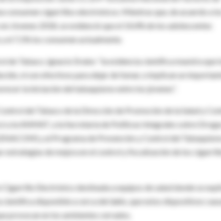
a consumen cigarrillos electrónicos. Mientras que, de acuerdo a lo
en Jóvenes 2018, se evidenció que el 14,4% de los adolescentes
 y el 7,1% los consumen actualmente.
l de Tabaco, Ignacio Drake: “la evidencia científica muestra que 
ucido, ni son efectivos para dejar de fumar, e implican un importan
orecer la iniciación del tabaquismo entre los jóvenes”.
Control del Tabaco de la Dirección de Promoción de la Salud y Con
a la ANMAT, a la Secretaría de Políticas Integrales sobre Droga
(ENACOM) y al Programa de Prevención y Control del Tabaquism
strategias de mejora en el control y fiscalización de los cigarrill
Cigarrillo Electrónico destinada a equipos de salud donde se expl
ia científica disponible a cerca del daño, que estos dispositivos cau
que provocan en los ambientes cerrados.