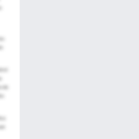
s
los
te
trol
s
o de
os
ica
san