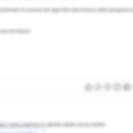
estimular el consumo de cigarrillos electrónicos dado que genera 
ulos de interés:
as o para expresar tu opinión debes iniciar sesión