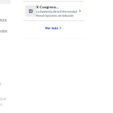
X Congreso
La Epidemia de la Enfermedad
Centroamericano y del
Renal Opciones de Solución
Caribe de Nefrología
nza
Ver más
entre
y
gral
na