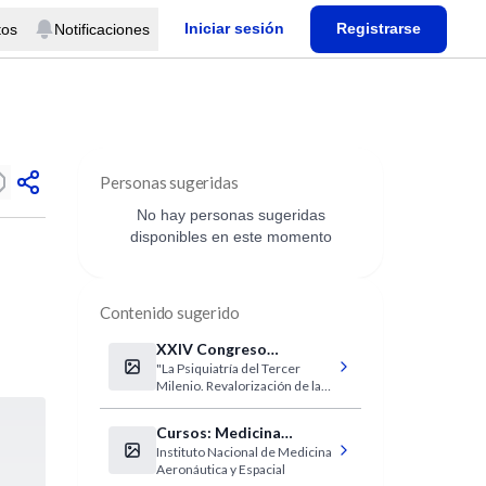
Iniciar sesión
Registrarse
tos
Notificaciones
Personas sugeridas
No hay personas sugeridas
disponibles en este momento
Contenido sugerido
XXIV Congreso
"La Psiquiatría del Tercer
Argentino de Psiquiatría
Milenio. Revalorización de la
de APSA
Clínica, la Interdisciplina y la
Terapéutica"
Cursos: Medicina
Instituto Nacional de Medicina
Aeronáutica y Espacial
Aeronáutica y Espacial