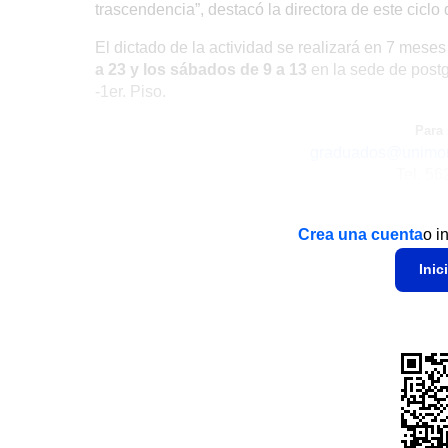
trascendencia”, destacó la directora de este ciclo
El dictado de la actividad se realizará en 7 mese
a 23 y los sábados de 9 a 13
en la sede de postg
-1er. Piso.
Para 
graduados@unimor
Tel. 56
Crea una cuenta
o i
Inic